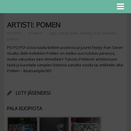
ARTISTI: POMEN
8.9.2010
in
Artisti
tags:
Artisti
,
biitti
,
esittely
,
info
,
Musiikki
,
pomen
PO PO PO! Uusia tuulia biittien puolesta ja juuret löytyy ihan Savon
mualta. Biitti-kollektiivi PoMen on melko uusi tulokas piireissä,
mutta vakuuttaa ääni-ilmeellään! Tutustu PoMenin artistisivuun
tästä ja kuuntele sampleri biiteistä samalta sivulta tai artikkelin alta!
PoMen – Beatsampler001
LIITY JÄSENEKSI
PALA KUOPIOTA