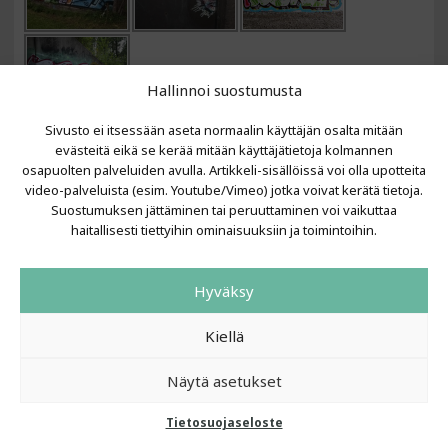
Hallinnoi suostumusta
Sivusto ei itsessään aseta normaalin käyttäjän osalta mitään
evästeitä eikä se kerää mitään käyttäjätietoja kolmannen
VIIMEISIMMÄT ARTIKKELIT
osapuolten palveluiden avulla. Artikkeli-sisällöissä voi olla upotteita
video-palveluista (esim. Youtube/Vimeo) jotka voivat kerätä tietoja.
Kujalla 2026
Suostumuksen jättäminen tai peruuttaminen voi vaikuttaa
LAINIT 2025: Tarhapäivä
haitallisesti tiettyihin ominaisuuksiin ja toimintoihin.
Kujalla 2025
Urbaani Zine
Hyväksy
Kiellä
Näytä asetukset
Tietosuojaseloste