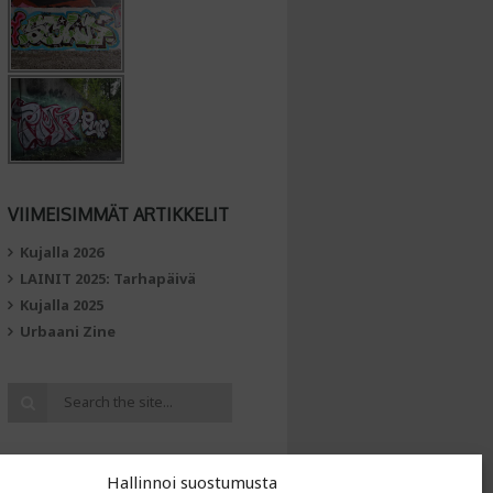
VIIMEISIMMÄT ARTIKKELIT
Kujalla 2026
LAINIT 2025: Tarhapäivä
Kujalla 2025
Urbaani Zine
Hallinnoi suostumusta