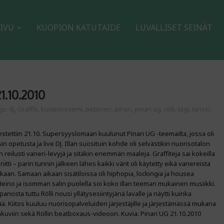
IVU
KUOPION KATUTAIDE
LUVALLISET SEINÄT
1.10.2010
gs:
dj
,
Graffiti
,
kuopionniemi
,
petonen
,
pinari
,
pinari ug
,
rölli
,
tägi
,
tanssi
,
jestettiin 21.10. Supersyyslomaan kuulunut Pinari UG -teemailta, jossa oli
sin opetusta ja live DJ. Illan suosituin kohde oli selvästikin nuorisotalon
 reilusti vaneri-levyjä ja sitäkin enemmän maaleja. Graffiteja sai kokeilla
iitti – parin tunnin jälkeen lähes kaikki värit oli käytetty eikä vanereista
nkaan. Samaan aikaan sisätiloissa oli hiphopia, lockingia ja housea
ino ja isomman salin puolella soi koko illan teeman mukainen musiikki.
osta tuttu Rölli nousi yllätysesiintyjänä lavalle ja näytti kuinka
sää. Kiitos kuuluu nuorisopalveluiden järjestäjille ja järjestämässä mukana
tumakuviin sekä Röllin beatboxaus-videoon. Kuvia: Pinari UG 21.10.2010