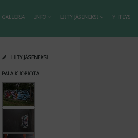
GALLERIA
INFO
LIITY JÄSENEKSI
YHTEYS
LIITY JÄSENEKSI
PALA KUOPIOTA