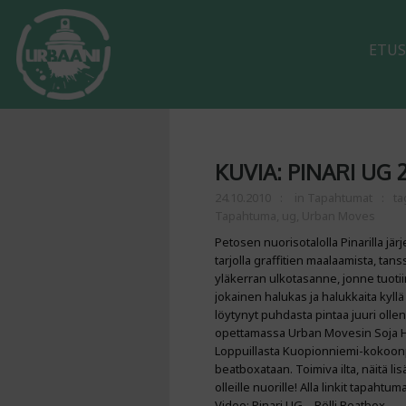
ETUS
KUVIA: PINARI UG 2
24.10.2010
in
Tapahtumat
ta
Tapahtuma
,
ug
,
Urban Moves
Petosen nuorisotalolla Pinarilla jär
tarjolla graffitien maalaamista, tans
yläkerran ulkotasanne, jonne tuotiin
jokainen halukas ja halukkaita kyllä r
löytynyt puhdasta pintaa juuri olle
opettamassa Urban Movesin Soja He
Loppuillasta Kuopionniemi-kokoonpan
beatboxataan. Toimiva ilta, näitä li
olleille nuorille! Alla linkit tapah
Video: Pinari UG – Rölli Beatbox