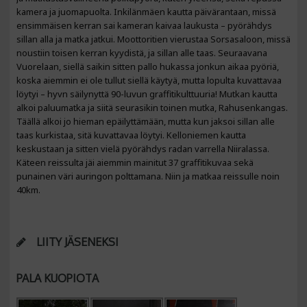
kamera ja juomapuolta. Inkilänmäen kautta päivärantaan, missä
ensimmäisen kerran sai kameran kaivaa laukusta – pyörähdys
sillan alla ja matka jatkui. Moottoritien vierustaa Sorsasaloon, missä
noustiin toisen kerran kyydistä, ja sillan alle taas. Seuraavana
Vuorelaan, siellä saikin sitten pallo hukassa jonkun aikaa pyöriä,
koska aiemmin ei ole tullut siellä käytyä, mutta lopulta kuvattavaa
löytyi – hyvn säilynyttä 90-luvun graffitikulttuuria! Mutkan kautta
alkoi paluumatka ja siitä seurasikin toinen mutka, Rahusenkangas.
Täällä alkoi jo hieman epäilyttämään, mutta kun jaksoi sillan alle
taas kurkistaa, sitä kuvattavaa löytyi. Kelloniemen kautta
keskustaan ja sitten vielä pyörähdys radan varrella Niiralassa.
Käteen reissulta jäi aiemmin mainitut 37 graffitikuvaa sekä
punainen väri auringon polttamana. Niin ja matkaa reissulle noin
40km.
LIITY JÄSENEKSI
PALA KUOPIOTA