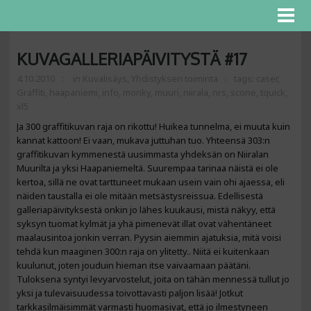
KUVAGALLERIAPÄIVITYSTÄ #17
4.10.2010
in
Kuvalisäys
,
Yhdistyksen toiminta
tags:
caser
,
Graffiti
,
haapaniemi
,
info
,
monky
,
muuri
,
niirala
,
nrs
,
scone
,
tquick
,
xl5
Ja 300 graffitikuvan raja on rikottu! Huikea tunnelma, ei muuta kuin
kannat kattoon! Ei vaan, mukava juttuhan tuo. Yhteensä 303:n
graffitikuvan kymmenestä uusimmasta yhdeksän on Niiralan
Muurilta ja yksi Haapaniemeltä. Suurempaa tarinaa näistä ei ole
kertoa, sillä ne ovat tarttuneet mukaan usein vain ohi ajaessa, eli
näiden taustalla ei ole mitään metsästysreissua. Edellisestä
galleriapäivityksestä onkin jo lähes kuukausi, mistä näkyy, että
syksyn tuomat kylmät ja yhä pimenevät illat ovat vähentäneet
maalausintoa jonkin verran. Pyysin aiemmin ajatuksia, mitä voisi
tehdä kun maaginen 300:n raja on ylitetty.. Niitä ei kuitenkaan
kuulunut, joten jouduin hieman itse vaivaamaan päätäni.
Tuloksena syntyi levyarvostelut, joita on tähän mennessä tullut jo
yksi ja tulevaisuudessa toivottavasti paljon lisää! Jotkut
tarkkasilmäisimmät varmasti huomasivat, että jo ilmestyneen