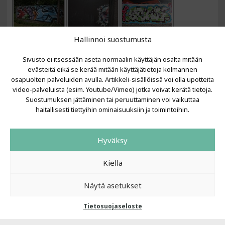
Hallinnoi suostumusta
Sivusto ei itsessään aseta normaalin käyttäjän osalta mitään
evästeitä eikä se kerää mitään käyttäjätietoja kolmannen
osapuolten palveluiden avulla. Artikkeli-sisällöissä voi olla upotteita
video-palveluista (esim. Youtube/Vimeo) jotka voivat kerätä tietoja.
VIIMEISIMMÄT ARTIKKELIT
Suostumuksen jättäminen tai peruuttaminen voi vaikuttaa
haitallisesti tiettyihin ominaisuuksiin ja toimintoihin.
Kujalla 2026
LAINIT 2025: Tarhapäivä
Hyväksy
Kujalla 2025
Urbaani Zine
Kiellä
Näytä asetukset
Tietosuojaseloste