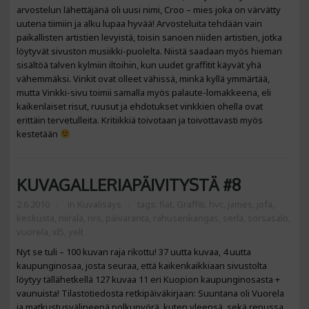
arvostelun lähettäjänä oli uusi nimi, Croo – mies joka on värvätty
uutena tiimiin ja alku lupaa hyvää! Arvosteluita tehdään vain
paikallisten artistien levyistä, toisin sanoen niiden artistien, jotka
löytyvät sivuston musiikki-puolelta. Niistä saadaan myös hieman
sisältöä talven kylmiin iltoihin, kun uudet graffitit käyvät yhä
vähemmäksi. Vinkit ovat olleet vähissä, minkä kyllä ymmärtää,
mutta Vinkki-sivu toimii samalla myös palaute-lomakkeena, eli
kaikenlaiset risut, ruusut ja ehdotukset vinkkien ohella ovat
erittäin tervetulleita. Kritiikkiä toivotaan ja toivottavasti myös
kestetään
KUVAGALLERIAPÄIVITYSTÄ #8
2.6.2010
in
Kuvalisäys
tags:
fiat
,
Graffiti
,
hvc
,
james
,
jofa
,
keskusta
,
niirala
,
nrs
,
päiväranta
,
rahusenkangas
,
serla
,
sorsasalo
,
vuorela
,
xl5
,
yelt
Nyt se tuli – 100 kuvan raja rikottu! 37 uutta kuvaa, 4 uutta
kaupunginosaa, josta seuraa, että kaikenkaikkiaan sivustolta
löytyy tällähetkellä 127 kuvaa 11 eri Kuopion kaupunginosasta +
vaunuista! Tilastotiedosta retkipäiväkirjaan: Suuntana oli Vuorela
ja matkustusvälineenä polkupyörä, kuten yleensä, sekä repussa