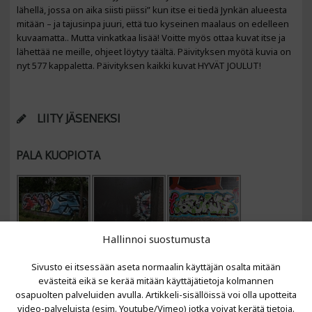
lähellä, jossa on aika siisti piissi” kun itse ei tiedä Jynkän alueesta
mitään – ja tajusinpa juuri, että tuo kyseinen maalaus on edelleen
kuvaamatta.. Mutta vinkatkaa lisää! Voitte myös ottaa kuvat itse ja
lähettää ne meille, ohjeet löytyy täältä. Päivityksen myötä kuvia on
nyt 577 kappaletta. Päivityksen kaikki kuvat HYVÄT JOULUT!
LIITY JÄSENEKSI
PALA KUOPIOTA
Hallinnoi suostumusta
Sivusto ei itsessään aseta normaalin käyttäjän osalta mitään
evästeitä eikä se kerää mitään käyttäjätietoja kolmannen
osapuolten palveluiden avulla. Artikkeli-sisällöissä voi olla upotteita
video-palveluista (esim. Youtube/Vimeo) jotka voivat kerätä tietoja.