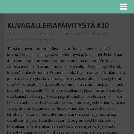
KUVAGALLERIAPÄIVITYSTÄ #30
24.12.2011
in
Kuvalisäys
tags:
Graffiti
,
joulu
,
muuri
,
neulamäki
,
niirala
,
petonen
Tämä on hyvin todennäköisesti vuoden viimeiseksi jäävä
kuvapäivitys ja siitä syystä se onkin hyvä julkaista nyt. Ei kooltaan
ihan niin suuri kuin viimeksi, mutta mukana on sentään kuvia
alueilta mistä niitä ei aiemmin ole liikoja ollut. Tarjolla nyt 13 uutta
kuvaa Niiralan Muurilta, Petoselta sekä täysin uutena Neulamäeltä,
josta tosin vain yksi kuva. Näistä on myös muutama kysely tullut,
että ”Miksi ei ole sieltä ja sieltä semmoista ja tämmöistä maalausta
kuvattu vielä sivuille?”. Tähän on sellainen yksinkertainen selitys,
että kaikista näistä paikoista ja graffiteista ei ole tietoa meillä. Sen
takia sivustolla on tuo ”Lähetä vinkki” -lomake, josta onkin ollut iso
apu graffitien löytämiselle! Muista kuitenkin, että vinkkiä kun
lähetät, niin kerro mahdollisimman tarkasti sen sijainti, vaikka
osoitteen tai jopa koordinaattien (Googlemaps) tarkkuudella.
Mielellään ei lähde etsimään sellaista piissiä jonka sijainnista
kerrotaan esimerkiksi ”Jynkässä on yksi kallio siellä ala-asteen