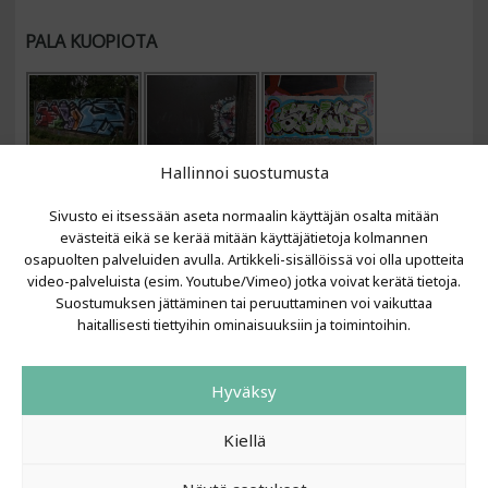
PALA KUOPIOTA
Hallinnoi suostumusta
Sivusto ei itsessään aseta normaalin käyttäjän osalta mitään
evästeitä eikä se kerää mitään käyttäjätietoja kolmannen
osapuolten palveluiden avulla. Artikkeli-sisällöissä voi olla upotteita
video-palveluista (esim. Youtube/Vimeo) jotka voivat kerätä tietoja.
VIIMEISIMMÄT ARTIKKELIT
Suostumuksen jättäminen tai peruuttaminen voi vaikuttaa
haitallisesti tiettyihin ominaisuuksiin ja toimintoihin.
Kujalla 2026
LAINIT 2025: Tarhapäivä
Hyväksy
Kujalla 2025
Urbaani Zine
Kiellä