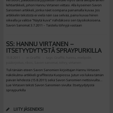
versioon, palautteissa pyydettiin sivulle myös tämä alkuperäinen
lehtiartikkeli, johon Hannu Virtanen viittasi. Alla kyseinen Savon
Sanomien artikkeli, jonka näet isompana painamalla kuvaa. Jos
artikkelin tekstistä ei vielä näin saa selvää, paina kuvaa hiiren
oikealla ja valitse ”Näytä kuva” nähdäksesi sen täysikokoisena.
Savon Sanomat 3.7.2011 – Taistelu töhryjä vastaan
SS: HANNU VIRTANEN –
ITSETYYDYTYSTÄ SPRAYPURKILLA
15.8.2011
in
Graffiti
tags:
Graffiti
,
hannu
,
mielipide
,
pääkirjoitus
,
rikos
,
Savon sanomat
,
töhry
,
virtanen
Tuli tänään eteen Savon Sanomien kirjoittajan Hannu Virtasen
näkökulma-artikkeli graffiteista Kuopiossa. Jutun voi lukea tämän
päivän lehdestä (15.8.2011) sekä Savon Sanomien nettisivuilta…
Lue Virtasen teksti Savon Sanomien sivulta: Itsetyydytystä
spraypurkilla
LIITY JÄSENEKSI