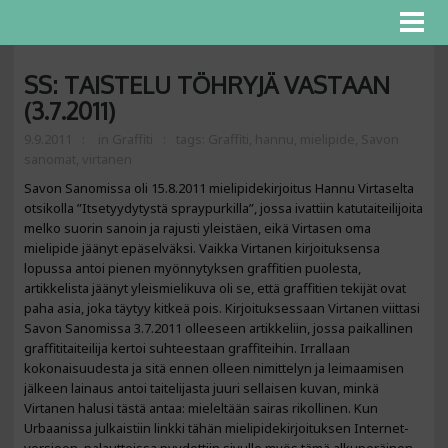
SS: TAISTELU TÖHRYJÄ VASTAAN
(3.7.2011)
9.9.2011
in
Graffiti
tags:
Graffiti
,
hannu
,
mielipide
,
Savon
sanomat
,
virtanen
Savon Sanomissa oli 15.8.2011 mielipidekirjoitus Hannu Virtaselta
otsikolla ”Itsetyydytystä spraypurkilla”, jossa ivattiin katutaiteilijoita
melko suorin sanoin ja rajusti yleistäen, eikä Virtasen oma
mielipide jäänyt epäselväksi. Vaikka Virtanen kirjoituksensa
lopussa antoi pienen myönnytyksen graffitien puolesta,
artikkelista jäänyt yleismielikuva oli se, että graffitien tekijät ovat
paha asia, joka täytyy kitkeä pois. Kirjoituksessaan Virtanen viittasi
Savon Sanomissa 3.7.2011 olleeseen artikkeliin, jossa paikallinen
graffititaiteilija kertoi suhteestaan graffiteihin. Irrallaan
kokonaisuudesta ja sitä ennen olleen nimittelyn ja leimaamisen
jälkeen lainaus antoi taitelijasta juuri sellaisen kuvan, minkä
Virtanen halusi tästä antaa: mieleltään sairas rikollinen. Kun
Urbaanissa julkaistiin linkki tähän mielipidekirjoituksen Internet-