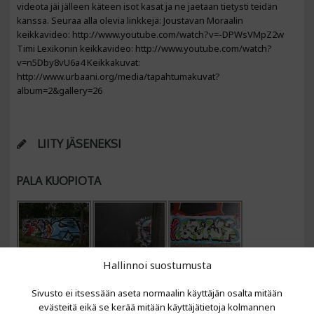
videota jäi jälleen käteen isot kasat ja ne jaetaan tietysti teidän
kanssa. Seuraa alla olevia linkkejä: Joustavan Moraalin
keikkavideo: http://www.youtube.com/watch?v=-DPWsVMpZ2w
Timi Lexikonin keikkavideo: http://www.youtube.com/watch?
v=n5Dby8vU6a4 Keikkakuvat:
http://www.urbaani.org/media/tapahtumakuvat?
album=2&gallery=26
LIITY JÄSENEKSI
PALA KUOPIOTA
Hallinnoi suostumusta
Sivusto ei itsessään aseta normaalin käyttäjän osalta mitään
evästeitä eikä se kerää mitään käyttäjätietoja kolmannen