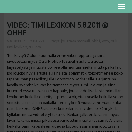
VIDEO: TIMI LEXIKON 5.8.2011 @
OHHF
9.8.2011
in
Keikka
tags:
joustava moraali
,
ohhf
,
otto
,
oulu
,
timi lexikon
,
tuukka
Tuli käytyä Oulun suunnalla viime viikonloppuna ja siinä
sivuutettua myös Oulu Hiphop festivalin asfalttialuetta.
Järjestelystä ja muusta voinee olla montaa mieltä, mutta paikalla oli
iso joukko hyviä artisteja, ja näistä isoimmat kiitokset menee koko
tapahtuman pääesiintyjälle Looptroop Rockersille. Perjantaina
lavalla pyörähti keikan heittämässä myös Timi Lexikon ja siinä
kuunnellessa tuli vastaan kappale, jota ei edellisellä videoimallani
Lexikonin keikalla esitetty. …puhetta oli, että toisella keikalla se on
soitettu ja siellä olin paikalla – en myönnä muistavani, mutta kuka
näitä laskee… OHHF:ssä sen kuitenkin sain videolle, kännykällä
kylläkin, mutta videolle yhtäkaikki. Keikan jälkeen käväisin myös
lavan takana, missä pikaisesti vaihdettiin muutamat sanat. Alla siis
keikalta parin kappaleen video ja loppuun sananvaihdot. Lavalla