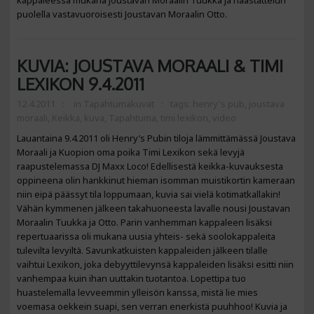
kappaleessa mukana Joustavan Moraalin Tuukka ja haastattelun
puolella vastavuoroisesti Joustavan Moraalin Otto.
KUVIA: JOUSTAVA MORAALI & TIMI
LEXIKON 9.4.2011
12.4.2011
in
Tapahtumakuvat
tags:
henry's pub
,
joustava
moraali
,
Keikka
,
kuva
,
Tapahtuma
,
timi lexikon
,
video
Lauantaina 9.4.2011 oli Henry’s Pubin tiloja lämmittämässä Joustava
Moraali ja Kuopion oma poika Timi Lexikon sekä levyjä
raapustelemassa DJ Maxx Loco! Edellisestä keikka-kuvauksesta
oppineena olin hankkinut hieman isomman muistikortin kameraan
niin eipä päässyt tila loppumaan, kuvia sai vielä kotimatkallakin!
Vähän kymmenen jälkeen takahuoneesta lavalle nousi Joustavan
Moraalin Tuukka ja Otto. Parin vanhemman kappaleen lisäksi
repertuaarissa oli mukana uusia yhteis- sekä soolokappaleita
tulevilta levyiltä. Savunkatkuisten kappaleiden jälkeen tilalle
vaihtui Lexikon, joka debyyttilevynsä kappaleiden lisäksi esitti niin
vanhempaa kuin ihan uuttakin tuotantoa. Lopettipa tuo
huastelemalla levveemmin ylleisön kanssa, mistä lie mies
voemasa oekkein suapi, sen verran enerkistä puuhhoo! Kuvia ja