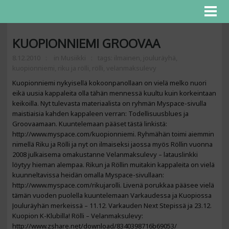
KUOPIONNIEMI GROOVAA
8.12.2010
in
Musiikki
tags:
ilmainen
,
jouluräyhä
,
kuopionniemi
,
riku ja rölli
,
rölli
,
velanmaksulevy
Kuopionniemi nykyisellä kokoonpanollaan on vielä melko nuori
eikä uusia kappaleita olla tähän mennessä kuultu kuin korkeintaan
keikoilla. Nyt tulevasta materiaalista on ryhmän Myspace-sivulla
maistiaisia kahden kappaleen verran: Todellisuusblues ja
Groovaamaan. Kuuntelemaan pääset tästä linkistä:
http://www.myspace.com/kuopionniemi. Ryhmähän toimi aiemmin
nimellä Riku ja Rölli ja nyt on ilmaiseksi jaossa myös Röllin vuonna
2008 julkaisema omakustanne Velanmaksulevy – latauslinkki
löytyy hieman alempaa. Rikun ja Röllin muitakin kappaleita on vielä
kuunneltavissa heidän omalla Myspace-sivullaan:
http://www.myspace.com/rikujarolli. Livenä porukkaa pääsee vielä
tämän vuoden puolella kuuntelemaan Varkaudessa ja Kuopiossa
Jouluräyhän merkeissä – 11.12. Varkauden Next Stepissä ja 23.12.
Kuopion K-Klubilla! Rölli – Velanmaksulevy:
http://www.zshare.net/download/8340398716b69053/