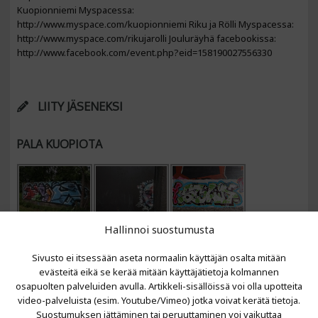
Kuopionniemi Myspacessa:
http://www.myspace.com/kuopionniemi Riku ja Rölli Myspacessa:
http://www.myspace.com/rikujarolli Jouluräyhä facebookissa:
http://www.facebook.com/event.php?eid=158190027556330
LIITY JÄSENEKSI
PALA KUOPIOTA
Hallinnoi suostumusta
Sivusto ei itsessään aseta normaalin käyttäjän osalta mitään
evästeitä eikä se kerää mitään käyttäjätietoja kolmannen
osapuolten palveluiden avulla. Artikkeli-sisällöissä voi olla upotteita
video-palveluista (esim. Youtube/Vimeo) jotka voivat kerätä tietoja.
VIIMEISIMMÄT ARTIKKELIT
Suostumuksen jättäminen tai peruuttaminen voi vaikuttaa