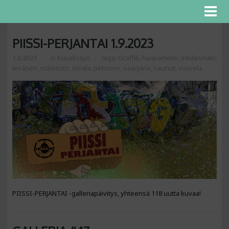
PIISSI-PERJANTAI 1.9.2023
1.9.2023
in
Kuvalisäys
tags:
Graffiti
,
haapaniemi
,
inkilänmäki
,
levänen
,
männistö
,
niirala
,
petonen
,
saarijärvi
,
vaunut
,
vuorela
PIISSI-PERJANTAI -galleriapäivitys, yhteensä 118 uutta kuvaa!