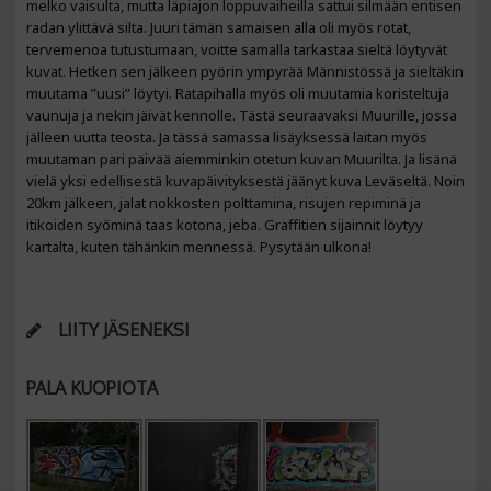
melko vaisulta, mutta läpiajon loppuvaiheilla sattui silmään entisen
radan ylittävä silta. Juuri tämän samaisen alla oli myös rotat,
tervemenoa tutustumaan, voitte samalla tarkastaa sieltä löytyvät
kuvat. Hetken sen jälkeen pyörin ympyrää Männistössä ja sieltäkin
muutama ”uusi” löytyi. Ratapihalla myös oli muutamia koristeltuja
vaunuja ja nekin jäivät kennolle. Tästä seuraavaksi Muurille, jossa
jälleen uutta teosta. Ja tässä samassa lisäyksessä laitan myös
muutaman pari päivää aiemminkin otetun kuvan Muurilta. Ja lisänä
vielä yksi edellisestä kuvapäivityksestä jäänyt kuva Leväseltä. Noin
20km jälkeen, jalat nokkosten polttamina, risujen repiminä ja
itikoiden syöminä taas kotona, jeba. Graffitien sijainnit löytyy
kartalta, kuten tähänkin mennessä. Pysytään ulkona!
LIITY JÄSENEKSI
PALA KUOPIOTA