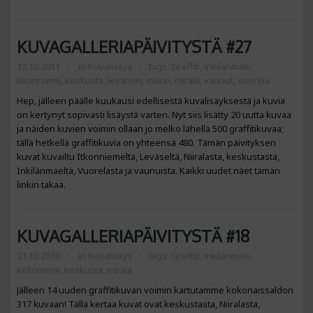
KUVAGALLERIAPÄIVITYSTÄ #27
12.10.2011
in
Kuvalisäys
tags:
Graffiti
,
inkilänmäki
,
itkonniemi
,
keskusta
,
levänen
,
muuri
,
niirala
,
vaunut
,
vuorela
Hep, jälleen päälle kuukausi edellisestä kuvalisäyksestä ja kuvia
on kertynyt sopivasti lisäystä varten. Nyt siis lisätty 20 uutta kuvaa
ja näiden kuvien voimin ollaan jo melko lähellä 500 graffitikuvaa;
tällä hetkellä graffitikuvia on yhteensä 480. Tämän päivityksen
kuvat kuvailtu Itkonniemeltä, Leväseltä, Niiralasta, keskustasta,
Inkilänmäeltä, Vuorelasta ja vaunuista. Kaikki uudet näet tämän
linkin takaa.
KUVAGALLERIAPÄIVITYSTÄ #18
21.10.2010
in
Kuvalisäys
tags:
Graffiti
,
inkilänmäki
,
kelloniemi
,
keskusta
,
niirala
Jälleen 14 uuden graffitikuvan voimin kartutamme kokonaissaldon
317 kuvaan! Tällä kertaa kuvat ovat keskustasta, Niiralasta,