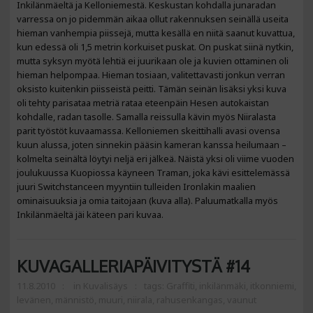
Inkilänmäeltä ja Kelloniemestä. Keskustan kohdalla junaradan
varressa on jo pidemmän aikaa ollut rakennuksen seinällä useita
hieman vanhempia piissejä, mutta kesällä en niitä saanut kuvattua,
kun edessä oli 1,5 metrin korkuiset puskat. On puskat siinä nytkin,
mutta syksyn myötä lehtiä ei juurikaan ole ja kuvien ottaminen oli
hieman helpompaa. Hieman tosiaan, valitettavasti jonkun verran
oksisto kuitenkin piisseistä peitti. Tämän seinän lisäksi yksi kuva
oli tehty parisataa metriä rataa eteenpäin Hesen autokaistan
kohdalle, radan tasolle. Samalla reissulla kävin myös Niiralasta
parit työstöt kuvaamassa. Kelloniemen skeittihalli avasi ovensa
kuun alussa, joten sinnekin pääsin kameran kanssa heilumaan –
kolmelta seinältä löytyi neljä eri jälkeä. Näistä yksi oli viime vuoden
joulukuussa Kuopiossa käyneen Traman, joka kävi esittelemässä
juuri Switchstanceen myyntiin tulleiden Ironlakin maalien
ominaisuuksia ja omia taitojaan (kuva alla). Paluumatkalla myös
Inkilänmäeltä jäi käteen pari kuvaa.
KUVAGALLERIAPÄIVITYSTÄ #14
11.8.2010
in
Kuvalisäys
tags:
Graffiti
,
inkilänmäki
,
itkonniemi
,
levänen
,
männistö
,
muuri
,
niirala
,
rahusenkangas
,
vaunut