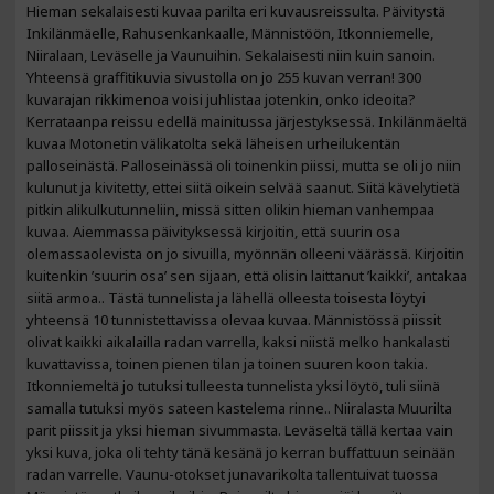
Hieman sekalaisesti kuvaa parilta eri kuvausreissulta. Päivitystä
Inkilänmäelle, Rahusenkankaalle, Männistöön, Itkonniemelle,
Niiralaan, Leväselle ja Vaunuihin. Sekalaisesti niin kuin sanoin.
Yhteensä graffitikuvia sivustolla on jo 255 kuvan verran! 300
kuvarajan rikkimenoa voisi juhlistaa jotenkin, onko ideoita?
Kerrataanpa reissu edellä mainitussa järjestyksessä. Inkilänmäeltä
kuvaa Motonetin välikatolta sekä läheisen urheilukentän
palloseinästä. Palloseinässä oli toinenkin piissi, mutta se oli jo niin
kulunut ja kivitetty, ettei siitä oikein selvää saanut. Siitä kävelytietä
pitkin alikulkutunneliin, missä sitten olikin hieman vanhempaa
kuvaa. Aiemmassa päivityksessä kirjoitin, että suurin osa
olemassaolevista on jo sivuilla, myönnän olleeni väärässä. Kirjoitin
kuitenkin ’suurin osa’ sen sijaan, että olisin laittanut ’kaikki’, antakaa
siitä armoa.. Tästä tunnelista ja lähellä olleesta toisesta löytyi
yhteensä 10 tunnistettavissa olevaa kuvaa. Männistössä piissit
olivat kaikki aikalailla radan varrella, kaksi niistä melko hankalasti
kuvattavissa, toinen pienen tilan ja toinen suuren koon takia.
Itkonniemeltä jo tutuksi tulleesta tunnelista yksi löytö, tuli siinä
samalla tutuksi myös sateen kastelema rinne.. Niiralasta Muurilta
parit piissit ja yksi hieman sivummasta. Leväseltä tällä kertaa vain
yksi kuva, joka oli tehty tänä kesänä jo kerran buffattuun seinään
radan varrelle. Vaunu-otokset junavarikolta tallentuivat tuossa