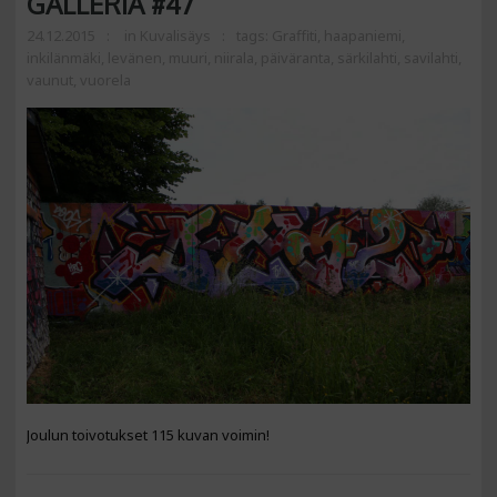
GALLERIA #47
24.12.2015
in
Kuvalisäys
tags:
Graffiti
,
haapaniemi
,
inkilänmäki
,
levänen
,
muuri
,
niirala
,
päiväranta
,
särkilahti
,
savilahti
,
vaunut
,
vuorela
Joulun toivotukset 115 kuvan voimin!