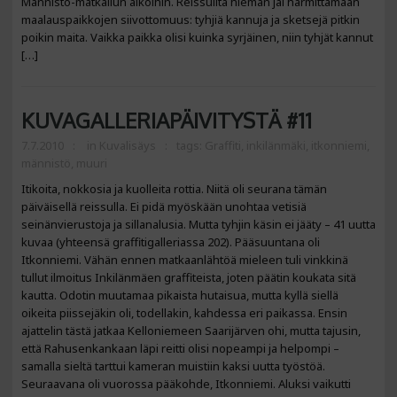
Männistö-matkailun aikoihin. Reissuilta hieman jäi harmittamaan
maalauspaikkojen siivottomuus: tyhjiä kannuja ja sketsejä pitkin
poikin maita. Vaikka paikka olisi kuinka syrjäinen, niin tyhjät kannut
[…]
KUVAGALLERIAPÄIVITYSTÄ #11
7.7.2010
in
Kuvalisäys
tags:
Graffiti
,
inkilänmäki
,
itkonniemi
,
männistö
,
muuri
Itikoita, nokkosia ja kuolleita rottia. Niitä oli seurana tämän
päiväisellä reissulla. Ei pidä myöskään unohtaa vetisiä
seinänvierustoja ja sillanalusia. Mutta tyhjin käsin ei jääty – 41 uutta
kuvaa (yhteensä graffitigalleriassa 202). Pääsuuntana oli
Itkonniemi. Vähän ennen matkaanlähtöä mieleen tuli vinkkinä
tullut ilmoitus Inkilänmäen graffiteista, joten päätin koukata sitä
kautta. Odotin muutamaa pikaista hutaisua, mutta kyllä siellä
oikeita piissejäkin oli, todellakin, kahdessa eri paikassa. Ensin
ajattelin tästä jatkaa Kelloniemeen Saarijärven ohi, mutta tajusin,
että Rahusenkankaan läpi reitti olisi nopeampi ja helpompi –
samalla sieltä tarttui kameran muistiin kaksi uutta työstöä.
Seuraavana oli vuorossa pääkohde, Itkonniemi. Aluksi vaikutti