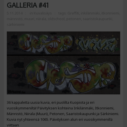
GALLERIA #41
5.11.2014
in
Kuvalisäys
tags:
Graffiti
,
inkilänmäki
,
itkonniemi
,
männistö
,
muuri
,
niirala
,
oldschool
,
petonen
,
saaristokaupunki
,
särkiniemi
36 kappaletta uusia kuvia, eri puolilta Kuopiota ja eri
vuosikymmeniltä! Päivityksen kohteina Inkilänmäki, Itkonniemi,
Männistö, Niirala (Muuri), Petonen, Saaristokaupunki ja Särkiniemi.
Kuvia nyt yhteensä 1065. Päivityksen alun eri vuosikymmenillä
viittaan