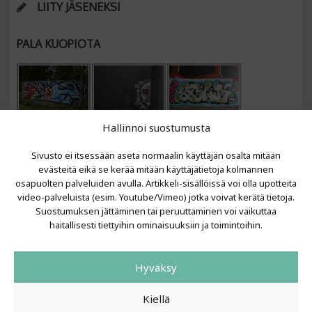
LIITY JÄSENEKSI
PALA KUOPIOTA
Hallinnoi suostumusta
Sivusto ei itsessään aseta normaalin käyttäjän osalta mitään
evästeitä eikä se kerää mitään käyttäjätietoja kolmannen
osapuolten palveluiden avulla. Artikkeli-sisällöissä voi olla upotteita
video-palveluista (esim. Youtube/Vimeo) jotka voivat kerätä tietoja.
VIIMEISIMMÄT ARTIKKELIT
Suostumuksen jättäminen tai peruuttaminen voi vaikuttaa
haitallisesti tiettyihin ominaisuuksiin ja toimintoihin.
Kujalla 2026
LAINIT 2025: Tarhapäivä
Hyväksy
Kujalla 2025
Urbaani Zine
Kiellä