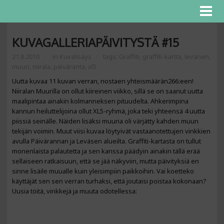
KUVAGALLERIAPÄIVITYSTÄ #15
21.8.2010
in
Kuvalisäys
tags:
Graffiti
,
graffiti-kartta
,
levänen
,
muuri
,
niirala
,
päiväranta
,
xl5
Uutta kuvaa 11 kuvan verran, nostaen yhteismäärän266:een!
Niiralan Muurilla on ollut kiireinen viikko, sillä se on saanut uutta
maalipintaa ainakin kolmanneksen pituudelta. Ahkerimpina
kannun heiluttelijoina ollut XL5-ryhmä, joka teki yhteensä 4 uutta
piissiä seinälle. Näiden lisäksi muuria oli värjätty kahden muun
tekijän voimin. Muut viisi kuvaa löytyivät vastaanotettujen vinkkien
avulla Päivärannan ja Leväsen alueilta. Graffiti-kartasta on tullut
monenlaista palautetta ja sen kanssa päädyin ainakin tällä erää
sellaiseen ratkaisuun, että se jää näkyviin, mutta päivityksiä en
sinne lisäile muualle kuin yleisimpiin paikkoihin. Vai koetteko
käyttäjät sen sen verran turhaksi, että joutaisi poistaa kokonaan?
Uusia töitä, vinkkejä ja muuta odotellessa: