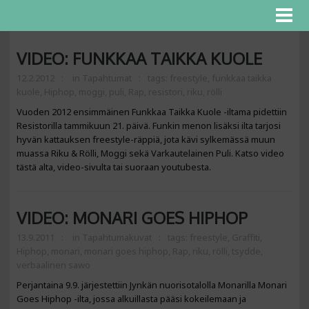
VIDEO: FUNKKAA TAIKKA KUOLE
12.2.2012
in
Tapahtumat
tags:
freestyle
,
funkkaa taikka
kuole
,
Hiphop
,
moggi
,
puli
,
Rap
,
resistori
,
riku
,
rölli
Vuoden 2012 ensimmäinen Funkkaa Taikka Kuole -iltama pidettiin
Resistorilla tammikuun 21. päivä. Funkin menon lisäksi ilta tarjosi
hyvän kattauksen freestyle-räppiä, jota kävi sylkemässä muun
muassa Riku & Rölli, Moggi sekä Varkautelainen Puli. Katso video
tästä alta, video-sivulta tai suoraan youtubesta.
VIDEO: MONARI GOES HIPHOP
13.9.2011
in
Tapahtumakuvat
tags:
freestyle
,
Graffiti
,
Hiphop
,
monari
,
monari goes hiphop
,
Rap
,
riku
,
rölli
,
tsydde
,
verbaalinen sawo
Perjantaina 9.9. järjestettiin Jynkän nuorisotalolla Monarilla Monari
Goes Hiphop -ilta, jossa alkuillasta pääsi kokeilemaan ja