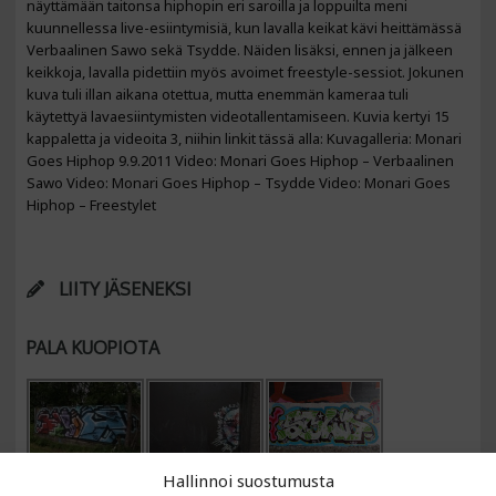
näyttämään taitonsa hiphopin eri saroilla ja loppuilta meni
kuunnellessa live-esiintymisiä, kun lavalla keikat kävi heittämässä
Verbaalinen Sawo sekä Tsydde. Näiden lisäksi, ennen ja jälkeen
keikkoja, lavalla pidettiin myös avoimet freestyle-sessiot. Jokunen
kuva tuli illan aikana otettua, mutta enemmän kameraa tuli
käytettyä lavaesiintymisten videotallentamiseen. Kuvia kertyi 15
kappaletta ja videoita 3, niihin linkit tässä alla: Kuvagalleria: Monari
Goes Hiphop 9.9.2011 Video: Monari Goes Hiphop – Verbaalinen
Sawo Video: Monari Goes Hiphop – Tsydde Video: Monari Goes
Hiphop – Freestylet
LIITY JÄSENEKSI
PALA KUOPIOTA
Hallinnoi suostumusta