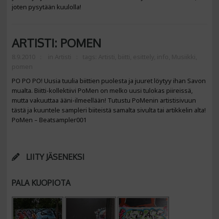
joten pysytään kuulolla!
ARTISTI: POMEN
8.9.2010
in
Artisti
tags:
Artisti
,
biitti
,
esittely
,
info
,
Musiikki
,
pomen
PO PO PO! Uusia tuulia biittien puolesta ja juuret löytyy ihan Savon
mualta. Biitti-kollektiivi PoMen on melko uusi tulokas piireissä,
mutta vakuuttaa ääni-ilmeellään! Tutustu PoMenin artistisivuun
tästä ja kuuntele sampleri biiteistä samalta sivulta tai artikkelin alta!
PoMen – Beatsampler001
LIITY JÄSENEKSI
PALA KUOPIOTA