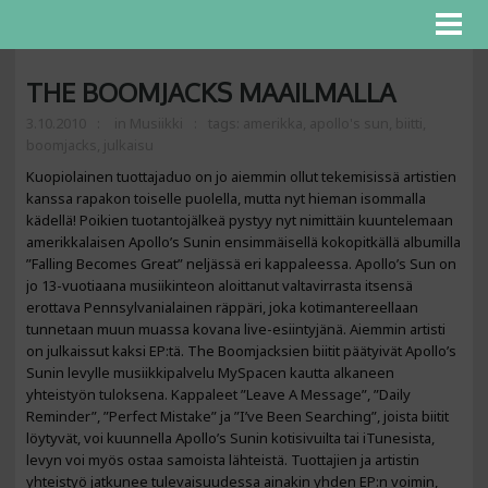
THE BOOMJACKS MAAILMALLA
3.10.2010
in
Musiikki
tags:
amerikka
,
apollo's sun
,
biitti
,
boomjacks
,
julkaisu
Kuopiolainen tuottajaduo on jo aiemmin ollut tekemisissä artistien
kanssa rapakon toiselle puolella, mutta nyt hieman isommalla
kädellä! Poikien tuotantojälkeä pystyy nyt nimittäin kuuntelemaan
amerikkalaisen Apollo’s Sunin ensimmäisellä kokopitkällä albumilla
”Falling Becomes Great” neljässä eri kappaleessa. Apollo’s Sun on
jo 13-vuotiaana musiikinteon aloittanut valtavirrasta itsensä
erottava Pennsylvanialainen räppäri, joka kotimantereellaan
tunnetaan muun muassa kovana live-esiintyjänä. Aiemmin artisti
on julkaissut kaksi EP:tä. The Boomjacksien biitit päätyivät Apollo’s
Sunin levylle musiikkipalvelu MySpacen kautta alkaneen
yhteistyön tuloksena. Kappaleet ”Leave A Message”, ”Daily
Reminder”, ”Perfect Mistake” ja ”I’ve Been Searching”, joista biitit
löytyvät, voi kuunnella Apollo’s Sunin kotisivuilta tai iTunesista,
levyn voi myös ostaa samoista lähteistä. Tuottajien ja artistin
yhteistyö jatkunee tulevaisuudessa ainakin yhden EP:n voimin,