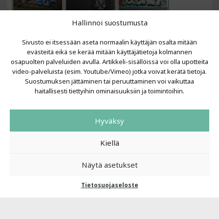
Hallinnoi suostumusta
Sivusto ei itsessään aseta normaalin käyttäjän osalta mitään
evästeitä eikä se kerää mitään käyttäjätietoja kolmannen
osapuolten palveluiden avulla. Artikkeli-sisällöissä voi olla upotteita
video-palveluista (esim. Youtube/Vimeo) jotka voivat kerätä tietoja.
VIIMEISIMMÄT ARTIKKELIT
Suostumuksen jättäminen tai peruuttaminen voi vaikuttaa
haitallisesti tiettyihin ominaisuuksiin ja toimintoihin.
Kujalla 2026
LAINIT 2025: Tarhapäivä
Hyväksy
Kujalla 2025
Urbaani Zine
Kiellä
Näytä asetukset
Tietosuojaseloste