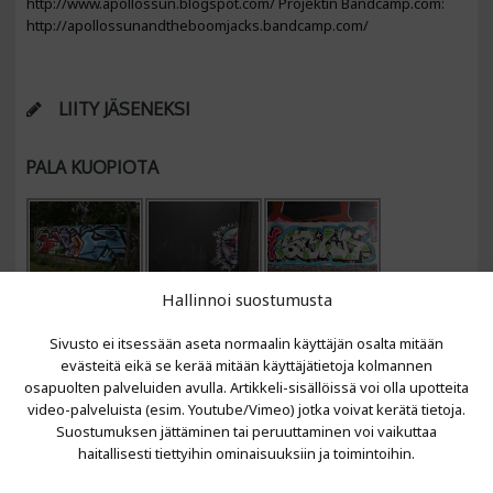
http://www.apollossun.blogspot.com/ Projektin Bandcamp.com:
http://apollossunandtheboomjacks.bandcamp.com/
LIITY JÄSENEKSI
PALA KUOPIOTA
Hallinnoi suostumusta
Sivusto ei itsessään aseta normaalin käyttäjän osalta mitään
evästeitä eikä se kerää mitään käyttäjätietoja kolmannen
osapuolten palveluiden avulla. Artikkeli-sisällöissä voi olla upotteita
video-palveluista (esim. Youtube/Vimeo) jotka voivat kerätä tietoja.
VIIMEISIMMÄT ARTIKKELIT
Suostumuksen jättäminen tai peruuttaminen voi vaikuttaa
haitallisesti tiettyihin ominaisuuksiin ja toimintoihin.
Kujalla 2026