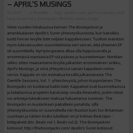
– APRIL’S MUSINGS
6.6.2011
in
Musiikki
tags:
apollo's sun
,
april's musings
,
beat
tape
,
beats vol.3
,
boomjacks
,
Musiikki
,
remix
,
single
Viime vuoden lokakuussa kerroin The Boomjacksin ja
amerikkalaisen Apollo’s Sunin yhteistyökuvioista, kun kaksikko
tuotti herran levylle biitit neljään kappaleeseen. Tuolloin mainitsin
myös tulevaisuuden suunnitelmista sen verran, että yhteinen EP
oli suunnitteilla. Nyt työrupeama alkaa olla loppusuoralla ja
ensimmäisiä maistiaisia EP:stä pääsee jo kuuntelemaan. Nimittäin
viikko sitten maanantaina levyltä julkaistiin ensimmäinen sinkku,
April’s Musings, ja siinä yhteydessä saman kappaleen remix-
versio. Kappale on siis esimakua kesällä julkaistavasta The
Ownlife Sessions, Vol. 1 -yhteislevystä, johon Kuopiolainen The
Boomjacks on tuottanut kaikki biitit. Kappaleet ovat kuunneltavissa
ja ladattavissa projektin bandcamp-sivulta ilmaiseksi, joskin niistä
voi artisteja tukeakseen maksaa haluamansa summan. The
Boomjacks ei muutenkaan paikalleen jumahda, sillä
yhteistyökuvioita on suunnitteilla niin Ruotsin kuin Iso-Britannian
suuntaan ja näiden lisäks tuloillaan on jo kolmas Beat tape -
biittipaketti (kts. Beats vol.1, Beats vol.2). The Boomjacksin
kotisivut: http://theboomjacks.com/ Apollo’s Sunin kotisivut: