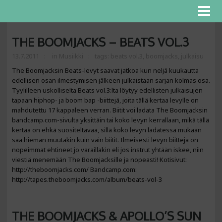
THE BOOMJACKS – BEATS VOL.3
13.7.2011
in
Musiikki
tags:
beats vol.3
,
boomjacks
,
julkaisu
The Boomjacksin Beats-levyt saavat jatkoa kun neljä kuukautta
edellisen osan ilmestymisen jälkeen julkaistaan sarjan kolmas osa.
Tyylilleen uskolliselta Beats vol.3:lta löytyy edellisten julkaisujen
tapaan hiphop- ja boom bap -biittejä, joita tällä kertaa levylle on
mahdutettu 17 kappaleen verran. Biitit voi ladata The Boomjacksin
bandcamp.com-sivulta yksittäin tai koko levyn kerrallaan, mikä tällä
kertaa on ehkä suositeltavaa, sillä koko levyn ladatessa mukaan
saa hieman muutakin kuin vain biitit. Ilmeisesti levyn biittejä on
nopeimmat ehtineet jo varaillakin eli jos instrut yhtään iskee, niin
viestiä menemään The Boomjacksille ja nopeasti! Kotisivut:
http://theboomjacks.com/ Bandcamp.com:
http://tapes.theboomjacks.com/album/beats-vol-3
THE BOOMJACKS & APOLLO’S SUN