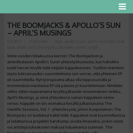
THE BOOMJACKS & APOLLO’S SUN
– APRIL’S MUSINGS
6.6.2011
in
Musiikki
tags:
apollo's sun
,
april's musings
,
beat
tape
,
beats vol.3
,
boomjacks
,
Musiikki
,
remix
,
single
Viime vuoden lokakuussa kerroin The Boomjacksin ja
amerikkalaisen Apollo’s Sunin yhteistyökuvioista, kun kaksikko
tuotti herran levylle biitit neljään kappaleeseen. Tuolloin mainitsin
myös tulevaisuuden suunnitelmista sen verran, että yhteinen EP
oli suunnitteilla. Nyt työrupeama alkaa olla loppusuoralla ja
ensimmäisiä maistiaisia EP:stä pääsee jo kuuntelemaan. Nimittäin
viikko sitten maanantaina levyltä julkaistiin ensimmäinen sinkku,
April’s Musings, ja siinä yhteydessä saman kappaleen remix-
versio. Kappale on siis esimakua kesällä julkaistavasta The
Ownlife Sessions, Vol. 1 -yhteislevystä, johon Kuopiolainen The
Boomjacks on tuottanut kaikki biitit. Kappaleet ovat kuunneltavissa
ja ladattavissa projektin bandcamp-sivulta ilmaiseksi, joskin niistä
voi artisteja tukeakseen maksaa haluamansa summan. The