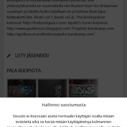
Boomjacks ei muutenkaan paikalleen jumahda, sillä
yhteistyökuvioita on suunnitteilla niin Ruotsin kuin Iso-Britannian
suuntaan ja näiden lisäks tuloillaan on jo kolmas Beat tape -
biittipaketti (kts. Beats vol.1, Beats vol.2). The Boomjacksin
kotisivut: http://theboomjacks.com/ Apollo’s Sunin kotisivut:
http://www.apollossun.blogspot.com/ Projektin Bandcamp.com:
http://apollossunandtheboomjacks.bandcamp.com/
LIITY JÄSENEKSI
PALA KUOPIOTA
Hallinnoi suostumusta
Sivusto ei itsessään aseta normaalin käyttäjän osalta mitään
evästeitä eikä se kerää mitään käyttäjätietoja kolmannen