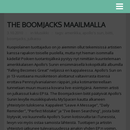
THE BOOMJACKS MAAILMALLA
3.10.2010
in
Musiikki
tags:
amerikka
,
apollo's sun
,
biitti
,
boomjacks
,
julkaisu
Kuopiolainen tuottajaduo on jo aiemmin ollut tekemisissä artistien
kanssa rapakon toiselle puolella, mutta nyt hieman isommalla
kädellä! Poikien tuotantojälkeä pystyy nyt nimittäin kuuntelemaan
amerikkalaisen Apollo’s Sunin ensimmäisellä kokopitkällä albumilla
”Falling Becomes Great” neljässä eri kappaleessa. Apollo’s Sun on
jo 13-vuotiaana musiikinteon aloittanut valtavirrasta itsensä
erottava Pennsylvanialainen räppäri, joka kotimantereellaan
tunnetaan muun muassa kovana live-esiintyjänä. Aiemmin artisti
on julkaissut kaksi EP:tä. The Boomjacksien biitit päätyivät Apollo’s
Sunin levylle musiikkipalvelu MySpacen kautta alkaneen
yhteistyön tuloksena. Kappaleet ”Leave A Message”, ”Daily
Reminder”, ”Perfect Mistake” ja ”I’ve Been Searching”, joista biitit
löytyvät, voi kuunnella Apollo’s Sunin kotisivuilta tai iTunesista,
levyn voi myös ostaa samoista lähteistä. Tuottajien ja artistin
yhteistyö jatkunee tulevaisuudessa ainakin yhden EP:n voimin,