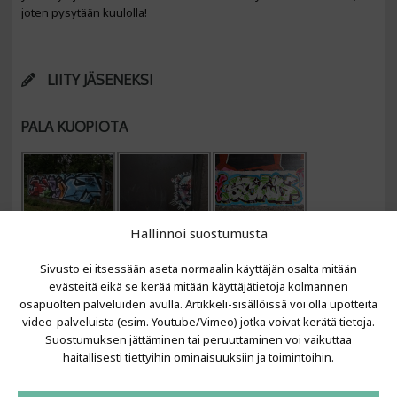
joten pysytään kuulolla!
LIITY JÄSENEKSI
PALA KUOPIOTA
Hallinnoi suostumusta
Sivusto ei itsessään aseta normaalin käyttäjän osalta mitään
evästeitä eikä se kerää mitään käyttäjätietoja kolmannen
osapuolten palveluiden avulla. Artikkeli-sisällöissä voi olla upotteita
video-palveluista (esim. Youtube/Vimeo) jotka voivat kerätä tietoja.
VIIMEISIMMÄT ARTIKKELIT
Suostumuksen jättäminen tai peruuttaminen voi vaikuttaa
haitallisesti tiettyihin ominaisuuksiin ja toimintoihin.
Kujalla 2026
LAINIT 2025: Tarhapäivä