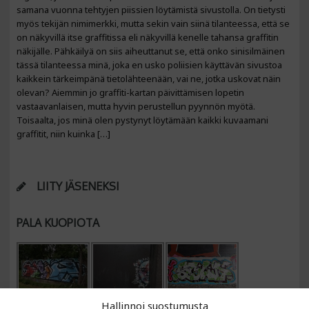
samana vuonna tehtyjen piissien löytämistä sivustolla. On tietysti
myös tekijän nimimerkki, mutta sekin vain siinä tilanteessa, että se
on näkyvillä itse graffitissa eli näkyvillä kenelle tahansa graffitin
näkijälle. Pähkäilyä on siis aiheuttanut se, että onko sinisilmäinen
tässä tilanteessa minä, joka en usko poliisien käyttävän sivustoa
kaikkein tärkeimpänä tietolähteenään, vai ne, jotka uskovat näin
olevan? Aiemmin jo graffiti-kartan päivittämisen lopetin
vastaavanlaisen, mutta hyvin perustellun pyynnön myötä.
Toisaalta, jos minä olen pystynyt löytämään kaikki kuvaamani
graffitit, niin kuinka […]
LIITY JÄSENEKSI
PALA KUOPIOTA
Hallinnoi suostumusta