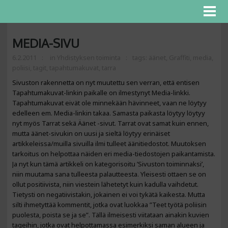
MEDIA-SIVU
6.2.2011
in
Yhdistyksen toiminta
tags:
äänet
,
Graffiti
,
media
,
poliisi
,
tagit
,
tapahtumakuvat
,
tarra
Sivuston rakennetta on nyt muutettu sen verran, että entisen
Tapahtumakuvat-linkin paikalle on ilmestynyt Media-linkki.
Tapahtumakuvat eivät ole minnekään hävinneet, vaan ne löytyy
edelleen em. Media-linkin takaa. Samasta paikasta löytyy löytyy
nyt myös Tarrat sekä Äänet -sivut. Tarrat ovat samat kuin ennen,
mutta äänet-sivukin on uusi ja sieltä löytyy erinäiset
artikkeleissa/muilla sivuilla ilmi tulleet äänitiedostot. Muutoksen
tarkoitus on helpottaa näiden eri media-tiedostojen paikantamista.
Ja nyt kun tämä artikkeli on kategorisoitu ’Sivuston toiminnaksi’,
niin muutama sana tulleesta palautteesta. Yleisesti ottaen se on
ollut positiivista, niin viestein lähetetyt kuin kadulla vaihdetut.
Tietysti on negatiivistakin, jokainen ei voi tykätä kaikesta. Mutta
silti ihmetyttää kommentit, jotka ovat luokkaa ”Teet työtä poliisin
puolesta, poista se ja se”. Tällä ilmeisesti viitataan ainakin kuvien
tageihin, jotka ovat helpottamassa esimerkiksi saman alueen ja