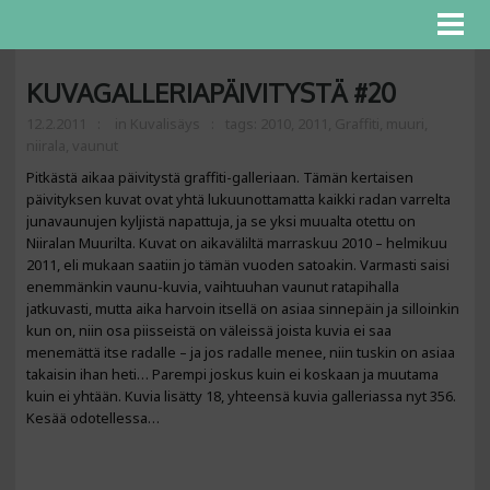
KUVAGALLERIAPÄIVITYSTÄ #20
12.2.2011
in
Kuvalisäys
tags:
2010
,
2011
,
Graffiti
,
muuri
,
niirala
,
vaunut
Pitkästä aikaa päivitystä graffiti-galleriaan. Tämän kertaisen
päivityksen kuvat ovat yhtä lukuunottamatta kaikki radan varrelta
junavaunujen kyljistä napattuja, ja se yksi muualta otettu on
Niiralan Muurilta. Kuvat on aikaväliltä marraskuu 2010 – helmikuu
2011, eli mukaan saatiin jo tämän vuoden satoakin. Varmasti saisi
enemmänkin vaunu-kuvia, vaihtuuhan vaunut ratapihalla
jatkuvasti, mutta aika harvoin itsellä on asiaa sinnepäin ja silloinkin
kun on, niin osa piisseistä on väleissä joista kuvia ei saa
menemättä itse radalle – ja jos radalle menee, niin tuskin on asiaa
takaisin ihan heti… Parempi joskus kuin ei koskaan ja muutama
kuin ei yhtään. Kuvia lisätty 18, yhteensä kuvia galleriassa nyt 356.
Kesää odotellessa…