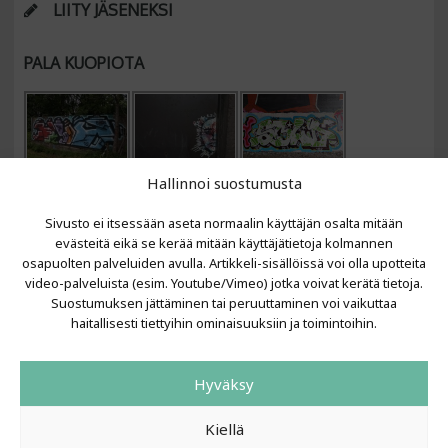
LIITY JÄSENEKSI
PALA KUOPIOTA
Hallinnoi suostumusta
Sivusto ei itsessään aseta normaalin käyttäjän osalta mitään
evästeitä eikä se kerää mitään käyttäjätietoja kolmannen
osapuolten palveluiden avulla. Artikkeli-sisällöissä voi olla upotteita
video-palveluista (esim. Youtube/Vimeo) jotka voivat kerätä tietoja.
VIIMEISIMMÄT ARTIKKELIT
Suostumuksen jättäminen tai peruuttaminen voi vaikuttaa
haitallisesti tiettyihin ominaisuuksiin ja toimintoihin.
Kujalla 2026
LAINIT 2025: Tarhapäivä
Hyväksy
Kujalla 2025
Urbaani Zine
Kiellä