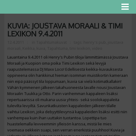
KUVIA: JOUSTAVA MORAALI & TIMI
LEXIKON 9.4.2011
12.4.2011
in
Tapahtumakuvat
tags:
henry's pub
,
joustava
moraali
,
Keikka
,
kuva
,
Tapahtuma
,
timi lexikon
,
video
Lauantaina 9.4.2011 oli Henry’s Pubin tiloja lämmittämässä Joustava
Moraali ja Kuopion oma poika Timi Lexikon sekä levyjä
raapustelemassa DJ Maxx Loco! Edellisestä keikka-kuvauksesta
oppineena olin hankkinut hieman isomman muistikortin kameraan
niin eipä päässyt tila loppumaan, kuvia sai vielä kotimatkallakin!
Vähän kymmenen jälkeen takahuoneesta lavalle nousi Joustavan
Moraalin Tuukka ja Otto. Parin vanhemman kappaleen lisäksi
repertuaarissa oli mukana uusia yhteis- sekä soolokappaleita
tulevilta levyiltä. Savunkatkuisten kappaleiden jälkeen tilalle
vaihtui Lexikon, joka debyyttilevynsä kappaleiden lisäksi esitti niin
vanhempaa kuin ihan uuttakin tuotantoa. Lopettipa tuo
huastelemalla levveemmin ylleisön kanssa, mistä lie mies
voemasa oekkein suapi, sen verran enerkistä puuhhoo! Kuvia ja