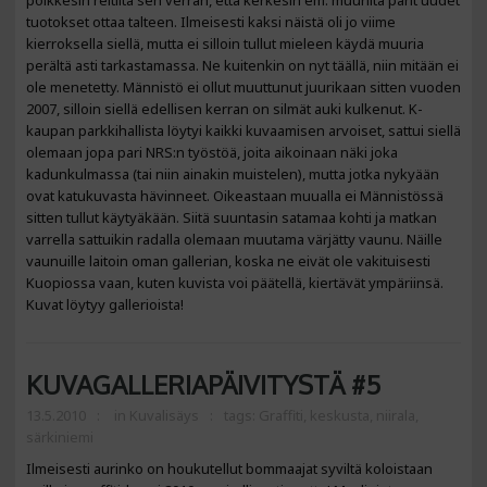
poikkesin reitiltä sen verran, että kerkesin em. muurilta parit uudet
tuotokset ottaa talteen. Ilmeisesti kaksi näistä oli jo viime
kierroksella siellä, mutta ei silloin tullut mieleen käydä muuria
perältä asti tarkastamassa. Ne kuitenkin on nyt täällä, niin mitään ei
ole menetetty. Männistö ei ollut muuttunut juurikaan sitten vuoden
2007, silloin siellä edellisen kerran on silmät auki kulkenut. K-
kaupan parkkihallista löytyi kaikki kuvaamisen arvoiset, sattui siellä
olemaan jopa pari NRS:n työstöä, joita aikoinaan näki joka
kadunkulmassa (tai niin ainakin muistelen), mutta jotka nykyään
ovat katukuvasta hävinneet. Oikeastaan muualla ei Männistössä
sitten tullut käytyäkään. Siitä suuntasin satamaa kohti ja matkan
varrella sattuikin radalla olemaan muutama värjätty vaunu. Näille
vaunuille laitoin oman gallerian, koska ne eivät ole vakituisesti
Kuopiossa vaan, kuten kuvista voi päätellä, kiertävät ympäriinsä.
Kuvat löytyy gallerioista!
KUVAGALLERIAPÄIVITYSTÄ #5
13.5.2010
in
Kuvalisäys
tags:
Graffiti
,
keskusta
,
niirala
,
särkiniemi
Ilmeisesti aurinko on houkutellut bommaajat syviltä koloistaan