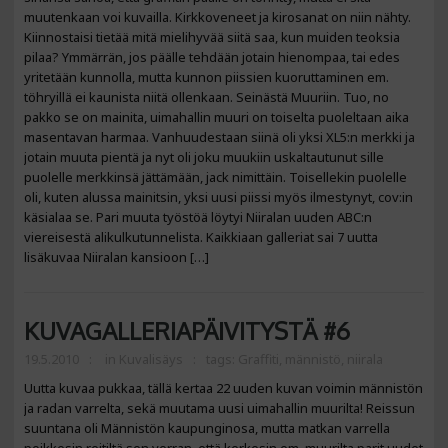
muutenkaan voi kuvailla. Kirkkoveneet ja kirosanat on niin nähty.
Kiinnostaisi tietää mitä mielihyvää siitä saa, kun muiden teoksia
pilaa? Ymmärrän, jos päälle tehdään jotain hienompaa, tai edes
yritetään kunnolla, mutta kunnon piissien kuoruttaminen em.
töhryillä ei kaunista niitä ollenkaan. Seinästä Muuriin. Tuo, no
pakko se on mainita, uimahallin muuri on toiselta puoleltaan aika
masentavan harmaa. Vanhuudestaan siinä oli yksi XL5:n merkki ja
jotain muuta pientä ja nyt oli joku muukiin uskaltautunut sille
puolelle merkkinsä jättämään, jack nimittäin. Toisellekin puolelle
oli, kuten alussa mainitsin, yksi uusi piissi myös ilmestynyt, cov:in
käsialaa se. Pari muuta työstöä löytyi Niiralan uuden ABC:n
viereisestä alikulkutunnelista. Kaikkiaan galleriat sai 7 uutta
lisäkuvaa Niiralan kansioon […]
KUVAGALLERIAPÄIVITYSTÄ #6
19.5.2010
in
Kuvalisäys
tags:
Graffiti
,
männistö
,
niirala
Uutta kuvaa pukkaa, tällä kertaa 22 uuden kuvan voimin männistön
ja radan varrelta, sekä muutama uusi uimahallin muurilta! Reissun
suuntana oli Männistön kaupunginosa, mutta matkan varrella