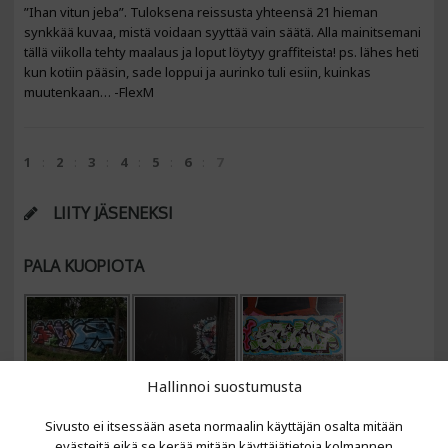
”Ihan vitun jeba”. Tuloksena reissusta yhteensä 21 hieman
synkkää kuvaa, mistä voidaan syyttää vain säätä. Alla mainitsemani
tällä viikolla tehty maalaus ja loput löytyy graffiteista! ps. lähes heti
kun kotiin pääsin, sade loppui ja aurinko tuli esiin, kuinkas
muutenkaan… -FlexM
1
2
3
4
5
6
7
LIITY JÄSENEKSI
PALA KUOPIOTA
Hallinnoi suostumusta
Sivusto ei itsessään aseta normaalin käyttäjän osalta mitään
evästeitä eikä se kerää mitään käyttäjätietoja kolmannen