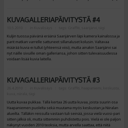
KUVAGALLERIAPÄIVITYSTÄ #4
10.5.2010
in
Kuvalisäys
tags:
Graffiti
,
saarijärvi
,
tägi
Kuljin tuossa päivänä eräänä Saarijärven läpi kamera kainalossa ja
parit matkan varrelle sattuneet sillanaluset kolusin. Valtavaa
määrää kuvia ei tullut (yhteensä viisi), mutta ainakin Saarijärvi sai
nyt näille sivuille oman galleriansa, johon sitten tulevaisuudessa
voidaan lisää kuvia laitella.
KUVAGALLERIAPÄIVITYSTÄ #3
26.4.2010
in
Kuvalisäys
tags:
Graffiti
,
haapaniemi
,
keskusta
,
kuva
,
niirala
,
tägi
Uutta kuvaa pukkaa. Tällä kertaa 26 uutta kuvaa, joista suurin osa
Haapaniemen puolelta sekä muutama myös keskustan ja Niiralan
alueilta. Tälläkin reissulla vastaan tuli seinää, jossa vielä vuosi-pari
sitten jälkiä oli, mutta sittemmin puhdistettu pois. Vielä ei ole paljon
näkynyt vuoden 2010 teoksia, mutta arvella saattaa, että niitä