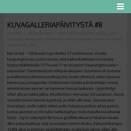
KUVAGALLERIAPÄIVITYSTÄ #8
2.6.2010
in
Kuvalisäys
tags:
fiat
,
Graffiti
,
hvc
,
james
,
jofa
,
keskusta
,
niirala
,
nrs
,
päiväranta
,
rahusenkangas
,
serla
,
sorsasalo
,
vuorela
,
xl5
,
yelt
Nyt se tuli – 100 kuvan raja rikottu! 37 uutta kuvaa, 4 uutta
kaupunginosaa, josta seuraa, että kaikenkaikkiaan sivustolta
löytyy tällähetkellä 127 kuvaa 11 eri Kuopion kaupunginosasta +
vaunuista! Tilastotiedosta retkipäiväkirjaan: Suuntana oli Vuorela
ja matkustusvälineenä polkupyörä, kuten yleensä, sekä repussa
kamera ja juomapuolta. Inkilänmäen kautta päivärantaan, missä
ensimmäisen kerran sai kameran kaivaa laukusta – pyörähdys
sillan alla ja matka jatkui. Moottoritien vierustaa Sorsasaloon, missä
noustiin toisen kerran kyydistä, ja sillan alle taas. Seuraavana
Vuorelaan, siellä saikin sitten pallo hukassa jonkun aikaa pyöriä,
koska aiemmin ei ole tullut siellä käytyä, mutta lopulta kuvattavaa
löytyi – hyvn säilynyttä 90-luvun graffitikulttuuria! Mutkan kautta
alkoi paluumatka ja siitä seurasikin toinen mutka, Rahusenkangas.
Täällä alkoi jo hieman epäilyttämään, mutta kun jaksoi sillan alle