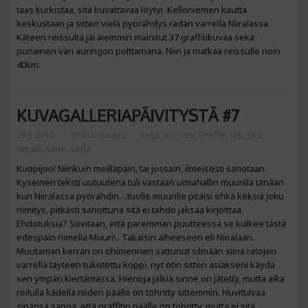
taas kurkistaa, sitä kuvattavaa löytyi. Kelloniemen kautta
keskustaan ja sitten vielä pyörähdys radan varrella Niiralassa.
Käteen reissulta jäi aiemmin mainitut 37 graffitikuvaa sekä
punainen väri auringon polttamana. Niin ja matkaa reissulle noin
40km.
KUVAGALLERIAPÄIVITYSTÄ #7
28.5.2010
in
Kuvalisäys
tags:
alo
,
cov
,
Graffiti
,
iep
,
jack
,
niirala
,
sane
,
serla
Kuopijoo! Niinkuin meilläpäin, tai jossain, ilmeisesti sanotaan.
Kyseinen teksti uutuutena tuli vastaan uimahallin muurilla tänään
kun Niiralassa pyörähdin. ..tuolle muurille pitäisi ehkä keksiä joku
nimitys, pitkästi sanottuna sitä ei tahdo jaksaa kirjoittaa.
Ehdotuksia? Sovitaan, että paremman puutteessa se kulkee tästä
edespäin nimellä Muuri!.. Takaisin aiheeseen eli Niiralaan.
Muutaman kerran on ohimennen sattunut silmään siinä ratojen
varrella täyteen tukotettu koppi, nyt otin sitten asiakseni käydä
sen ympäri kiertämässä. Hienoja jälkiä sinne on jätetty, mutta aika
reilulla kädellä niiden päälle on töhritty sittemmin. Huvittavaa
sinänsä sanoa, että graffitin päälle on töhritty, mutta ei sitä