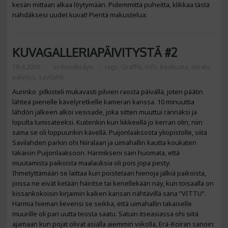
kesän mittaan alkaa löytymään. Pidemmittä puheitta, klikkaa tästä
nähdäksesi uudet kuvat! Pientä makustelua:
KUVAGALLERIAPÄIVITYSTÄ #2
18.4.2010
in
Kuvalisäys
tags:
Graffiti
,
info
,
keskusta
,
niirala
,
päivitys
,
savilahti
Aurinko pilkisteli mukavasti pilvien raosta päivällä, joten päätin
lähteä pienelle kävelyretkelle kameran kanssa. 10 minuuttia
lähdön jälkeen alkoi vesisade, joka sitten muuttui rännäksi ja
lopulta lumisateeksi. Kuitenkin kun liikkeellä jo kerran olin, niin
sama se oli loppuunkin kävellä. Puijonlaaksosta yliopistolle, siitä
Savilahden parkin ohi Niiralaan ja uimahallin kautta koukaten
takaisin Puijonlaaksoon. Harmikseni sain huomata, että
muutamista paikoista maalauksia oli pois jopa pesty.
Ihmetyttämään se laittaa kun poistetaan hienoja jälkiä paikoista,
joissa ne eivät ketään häiritse tai kenellekään näy, kun toisaalla on
kissankokoisin kirjaimin kaiken kansan nähtävillä sana ”VITTU”.
Harmia hieman lievensi se seikka, että uimahallin takaiselle
muurille oli pari uutta teosta saatu. Satuin itseasiassa ohi siitä
ajamaan kun pojat olivat asialla aiemmin viikolla, Erä-Koiran sanoin: