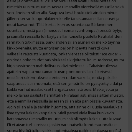
esille ja graffiti-kausi 2010 on virallisesti avattu! Maalipintaa on
nimittäin uusittu muun muassa uimahallin viereisellä muurilla sekä
sen läheisen sillan alla. Saapuva kesä houkutteli ainakin minut
jälleen kerran kaupunkikierrokselle tarkistamaan sillan aluset ja
muut kaivannot. Tällä kertaa kierros suuntautui Särkiniemen
suuntaan, mistä pari (ilmeisesti hieman vanhempaa) piissiä löytyi,
ja samalla reissulla tuli käytyä sillan toisella puolella Rauhalahden
rannatkin tutkimassa. Särkilahden sillan alunen oli melko täynnä
kirkkoveneitä, mutta erityisen paljon hilpeyttä herätti kuva
valkealla rajatusta kuutiosta, jonka vieressä oli teksti ”Ice cude” –
en tiedä onko ”cude” tarkoituksella kirjoitettu ko. muodossa, mutta
kirjoitusvirheen mahdollisuus kävi mielessä… Takaisintullessa
ajattelin napata muutaman kuvan ponttoonisillan jälkeisestä
(mistälie) rakennuksesta entisen radan varrella, mutta paikalle
saapuessa sain huomata, että sen ympärille on pystytetty aidat ja
kaikki vanhat maalaukset hangattu seinistä pois. Matka jatkui ja
melko laihaa saalista harmittelin Niiralaan asti, missä sitten muistin,
että aiemmilla reissuilla jäi erään sillan alta pari piissiä kuvaamatta.
Ajoin sillan alle ja sainkin huomata, että sinne oli uusia maalauksia
ilmestynyt kaksin kappalein. Mieli parani vielä lisää kun kävin
katsomassa uimahallin muurin, missä oli myös kaksi uutta kuvaa!
Eli ei aivan turha reissu, joskin varsinaiselta kohdesuunnalta ei
suuria löytöjä tullut, vaikka potentiaalisia paikkoja lukuisia on. […]