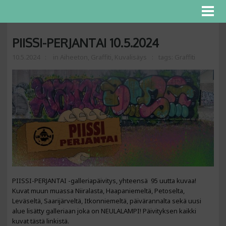
PIISSI-PERJANTAI 10.5.2024
10.5.2024
in
Aiheeton
,
Graffiti
,
Kuvalisäys
tags:
Graffiti
PIISSI-PERJANTAI -galleriapäivitys, yhteensä 95 uutta kuvaa!
Kuvat muun muassa Niiralasta, Haapaniemeltä, Petoselta,
Leväseltä, Saarijärveltä, Itkonniemeltä, päivärannalta sekä uusi
alue lisätty galleriaan joka on NEULALAMPI! Päivityksen kaikki
kuvat tästä linkistä.