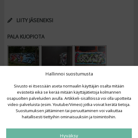
LIITY JÄSENEKSI
PALA KUOPIOTA
Hallinnoi suostumusta
Sivusto ei itsessään aseta normaalin käyttäjän osalta mitään
evästeitä eikä se kerää mitään käyttäjätietoja kolmannen
osapuolten palveluiden avulla. Artikkeli-sisällöissä voi olla upotteita
video-palveluista (esim. Youtube/Vimeo) jotka voivat kerätä tietoja.
VIIMEISIMMÄT ARTIKKELIT
Suostumuksen jättäminen tai peruuttaminen voi vaikuttaa
haitallisesti tiettyihin ominaisuuksiin ja toimintoihin.
Kujalla 2026
LAINIT 2025: Tarhapäivä
Hyväksy
Kujalla 2025