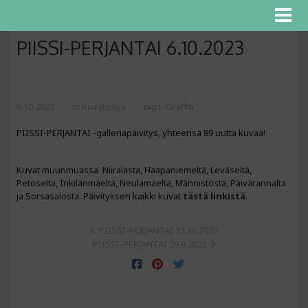
PIISSI-PERJANTAI 6.10.2023
6.10.2023
in
Kuvalisäys
tags:
Graffiti
PIISSI-PERJANTAI -galleriapäivitys, yhteensä 89 uutta kuvaa!
Kuvat muunmuassa Niiralasta, Haapaniemeltä, Leväseltä,
Petoselta, Inkilänmäeltä, Neulamäeltä, Männistöstä, Päivärannalta
ja Sorsasalosta. Päivityksen kaikki kuvat
tästä linkistä
.
PIISSI-PERJANTAI 13.10.2023
PIISSI-PERJANTAI 29.9.2023