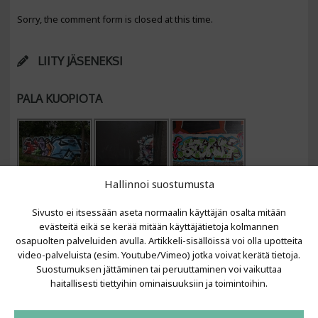
Sorry, the comment form is closed at this time.
LIITY JÄSENEKSI
PALA KUOPIOTA
Hallinnoi suostumusta
Sivusto ei itsessään aseta normaalin käyttäjän osalta mitään
evästeitä eikä se kerää mitään käyttäjätietoja kolmannen
osapuolten palveluiden avulla. Artikkeli-sisällöissä voi olla upotteita
video-palveluista (esim. Youtube/Vimeo) jotka voivat kerätä tietoja.
VIIMEISIMMÄT ARTIKKELIT
Suostumuksen jättäminen tai peruuttaminen voi vaikuttaa
haitallisesti tiettyihin ominaisuuksiin ja toimintoihin.
Kujalla 2026
LAINIT 2025: Tarhapäivä