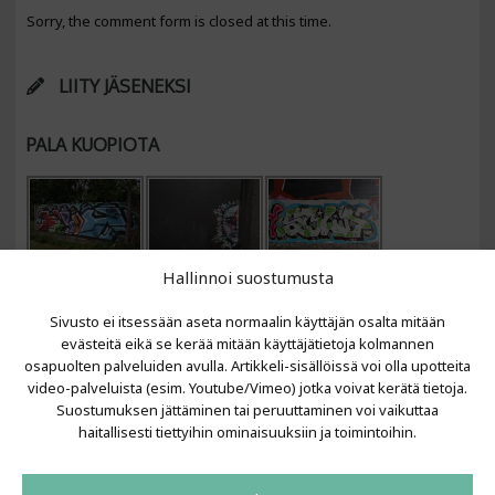
Sorry, the comment form is closed at this time.
LIITY JÄSENEKSI
PALA KUOPIOTA
Hallinnoi suostumusta
Sivusto ei itsessään aseta normaalin käyttäjän osalta mitään
evästeitä eikä se kerää mitään käyttäjätietoja kolmannen
osapuolten palveluiden avulla. Artikkeli-sisällöissä voi olla upotteita
video-palveluista (esim. Youtube/Vimeo) jotka voivat kerätä tietoja.
VIIMEISIMMÄT ARTIKKELIT
Suostumuksen jättäminen tai peruuttaminen voi vaikuttaa
haitallisesti tiettyihin ominaisuuksiin ja toimintoihin.
Kujalla 2026
LAINIT 2025: Tarhapäivä