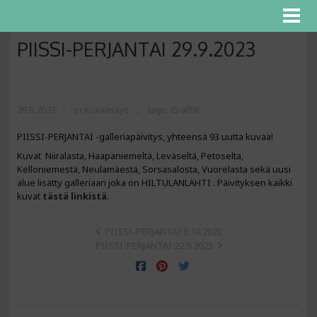
PIISSI-PERJANTAI 29.9.2023
29.9.2023
in
Kuvalisäys
tags:
Graffiti
PIISSI-PERJANTAI -galleriapäivitys, yhteensä 93 uutta kuvaa!
Kuvat Niiralasta, Haapaniemeltä, Leväseltä, Petoselta,
Kelloniemestä, Neulamäestä, Sorsasalosta, Vuorelasta sekä uusi
alue lisätty galleriaan joka on HILTULANLAHTI . Päivityksen kaikki
kuvat
tästä linkistä
.
PIISSI-PERJANTAI 6.10.2023
PIISSI-PERJANTAI 22.9.2023