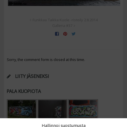
Funkkaa Taikka Kuole -risteily 2.8.2014
Galleria #37
Sorry, the comment form is closed at this time.
LIITY JÄSENEKSI
PALA KUOPIOTA
Hallinnoi suostumusta