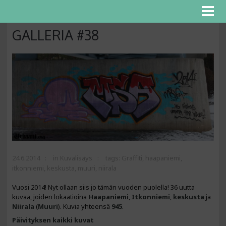
GALLERIA #38
24.6.2014
in
Kuvalisäys
tags:
Graffiti
,
haapaniemi
,
itkonniemi
,
keskusta
,
muuri
,
niirala
Vuosi 2014! Nyt ollaan siis jo tämän vuoden puolella! 36 uutta
kuvaa, joiden lokaatioina
Haapaniemi
,
Itkonniemi
,
keskusta
ja
Niirala
(
Muuri
). Kuvia yhteensä
945
.
Päivityksen kaikki kuvat