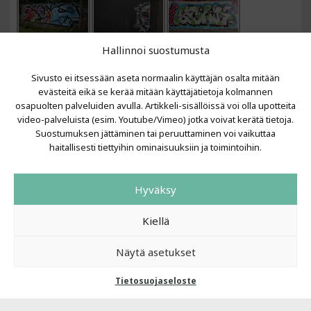
Hallinnoi suostumusta
Sivusto ei itsessään aseta normaalin käyttäjän osalta mitään
evästeitä eikä se kerää mitään käyttäjätietoja kolmannen
osapuolten palveluiden avulla. Artikkeli-sisällöissä voi olla upotteita
video-palveluista (esim. Youtube/Vimeo) jotka voivat kerätä tietoja.
VIIMEISIMMÄT ARTIKKELIT
Suostumuksen jättäminen tai peruuttaminen voi vaikuttaa
haitallisesti tiettyihin ominaisuuksiin ja toimintoihin.
Kujalla 2026
LAINIT 2025: Tarhapäivä
Hyväksy
Kujalla 2025
Urbaani Zine
Kiellä
Näytä asetukset
Tietosuojaseloste