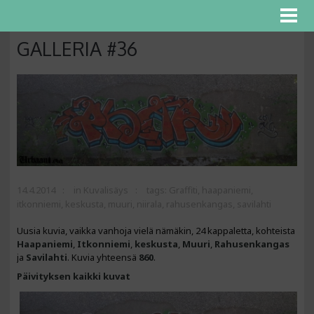
GALLERIA #36
14.4.2014
in
Kuvalisäys
tags:
Graffiti
,
haapaniemi
,
itkonniemi
,
keskusta
,
muuri
,
niirala
,
rahusenkangas
,
savilahti
Uusia kuvia, vaikka vanhoja vielä nämäkin, 24 kappaletta, kohteista
Haapaniemi
,
Itkonniemi
,
keskusta
,
Muuri
,
Rahusenkangas
ja
Savilahti
. Kuvia yhteensä
860
.
Päivityksen kaikki kuvat