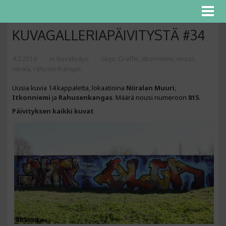
KUVAGALLERIAPÄIVITYSTÄ #34
4.2.2014
in
Kuvalisäys
tags:
Graffiti
,
itkonniemi
,
muuri
,
niirala
,
rahusenkangas
Uusia kuvia 14 kappaletta, lokaatioina
Niiralan
Muuri
,
Itkonniemi
ja
Rahusenkangas
. Määrä nousi numeroon
815
.
Päivityksen kaikki kuvat