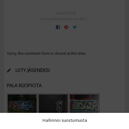
Galleria #35
Kuvagalleriapäivitystä #33
Sorry, the comment form is closed at this time.
LIITY JÄSENEKSI
PALA KUOPIOTA
Hallinnoi suostumusta