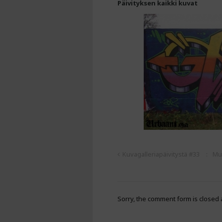
Päivityksen kaikki kuvat
Kuvagalleriapäivitystä #33
Mus
Sorry, the comment form is closed a