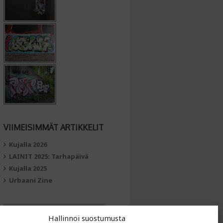
VIIMEISIMMÄT ARTIKKELIT
Kujalla 2026
LAINIT 2025: Tarhapäivä
Kujalla 2025
Urbaani Zine
Hallinnoi suostumusta