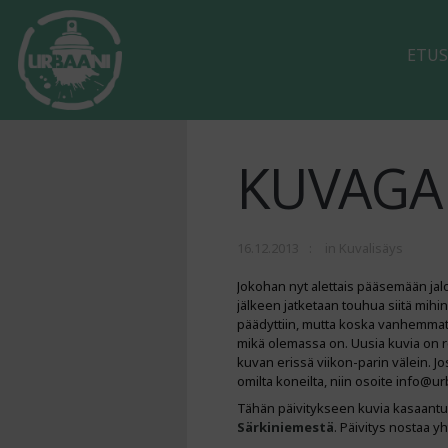
ETUS
KUVAGAL
16.12.2013
in
Kuvalisäys
Jokohan nyt alettais pääsemään jal
jälkeen jatketaan touhua siitä mihi
päädyttiin, mutta koska vanhemmat t
mikä olemassa on. Uusia kuvia on reil
kuvan erissä viikon-parin välein. Jos 
omilta koneilta, niin osoite info@ur
Tähän päivitykseen kuvia kasaantui
Särkiniemestä
. Päivitys nostaa