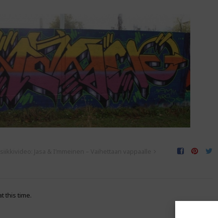
iikkivideo: Jasa & I’mmeinen – Vaihettaan vappaalle
t this time.