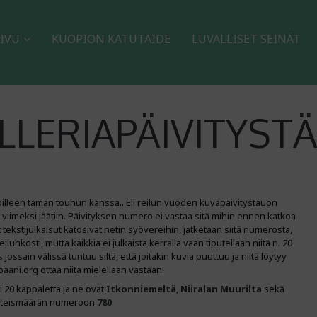
IVU
KUOPION KATUTAIDE
LUVALLISET SEINÄT
LERIAPÄIVITYSTÄ
oilleen tämän touhun kanssa.. Eli reilun vuoden kuvapäivitystauon
n viimeksi jäätiin. Päivityksen numero ei vastaa sitä mihin ennen katkoa
ekstijulkaisut katosivat netin syövereihin, jatketaan siitä numerosta,
uhkosti, mutta kaikkia ei julkaista kerralla vaan tiputellaan niitä n. 20
jossain välissä tuntuu siltä, että joitakin kuvia puuttuu ja niitä löytyy
baani.org ottaa niitä mielellään vastaan!
 20 kappaletta ja ne ovat
Itkonniemeltä
,
Niiralan
Muurilta
sekä
 yhteismäärän numeroon
780
.