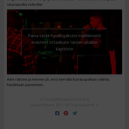
seuraavalta videolta:
Paina tästä hyväksyäksesi markkinointi
evästeet ottaaksesi tämän sisällön
käyttöön
Ääni rätisee ja menee yli, ensi kerralla kuvauspaikan valinta
hoidetaan paremmin..
Kuvagalleriapäivitystä #26
Urban Moves 2011-2012 tanssitunnit