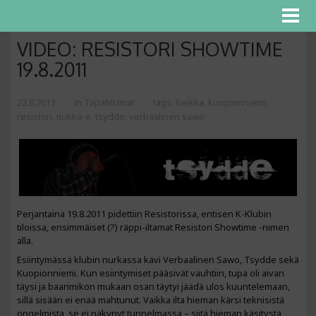
VIDEO: RESISTORI SHOWTIME
19.8.2011
22.8.2011
in
Tapahtumat
tags:
Keikka
,
kuopionniemi
,
resistori
,
tiukka-e
,
tsydde
,
verbaalinen sawo
Perjantaina 19.8.2011 pidettiin Resistorissa, entisen K-Klubin
tiloissa, ensimmäiset (?) räppi-iltamat Resistori Showtime -nimen
alla.
Esiintymässä klubin nurkassa kävi Verbaalinen Sawo, Tsydde sekä
Kuopionniemi. Kun esiintymiset pääsivät vauhtiin, tupa oli aivan
täysi ja baarimikon mukaan osan täytyi jäädä ulos kuuntelemaan,
sillä sisään ei enää mahtunut. Vaikka ilta hieman kärsi teknisistä
ongelmista, se ei näkynyt tunnelmassa – siitä hieman käsitystä