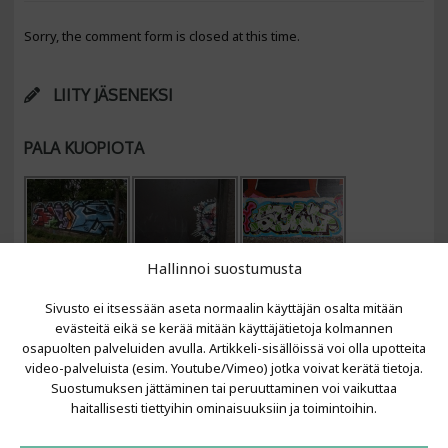
Sorry, the comment form is closed at this time.
LIITY JÄSENEKSI
PALA KUOPIOTA
Hallinnoi suostumusta
Sivusto ei itsessään aseta normaalin käyttäjän osalta mitään
evästeitä eikä se kerää mitään käyttäjätietoja kolmannen
osapuolten palveluiden avulla. Artikkeli-sisällöissä voi olla upotteita
video-palveluista (esim. Youtube/Vimeo) jotka voivat kerätä tietoja.
VIIMEISIMMÄT ARTIKKELIT
Suostumuksen jättäminen tai peruuttaminen voi vaikuttaa
haitallisesti tiettyihin ominaisuuksiin ja toimintoihin.
Kujalla 2026
LAINIT 2025: Tarhapäivä