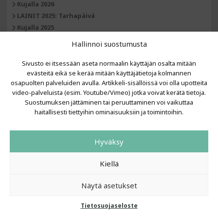
Kujalla 2026
LAINIT 2025: Tarhapäivä
Kujalla 2025
Urbaani Zine
Hallinnoi suostumusta
Sivusto ei itsessään aseta normaalin käyttäjän osalta mitään
evästeitä eikä se kerää mitään käyttäjätietoja kolmannen
osapuolten palveluiden avulla. Artikkeli-sisällöissä voi olla upotteita
video-palveluista (esim. Youtube/Vimeo) jotka voivat kerätä tietoja.
Suostumuksen jättäminen tai peruuttaminen voi vaikuttaa
haitallisesti tiettyihin ominaisuuksiin ja toimintoihin.
Hyväksy
Kiellä
Näytä asetukset
Tietosuojaseloste