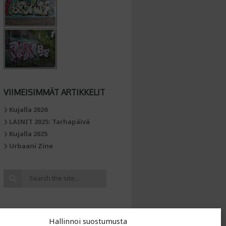
VIIMEISIMMÄT ARTIKKELIT
Kujalla 2026
LAINIT 2025: Tarhapäivä
Kujalla 2025
Urbaani Zine
Hallinnoi suostumusta