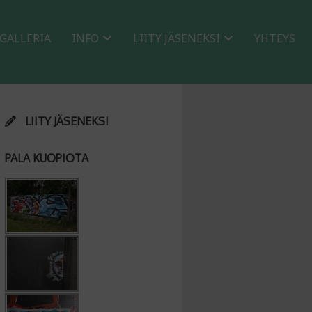
GALLERIA
INFO
LIITY JÄSENEKSI
YHTEYS
LIITY JÄSENEKSI
PALA KUOPIOTA