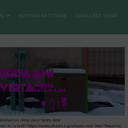
VU
KUOPION KATUTAIDE
LUVALLISET SEINÄT
lished on <time class="entry-date"
me> in <a href="https://www.urbaani.org/urbaani-virta" title="Return to