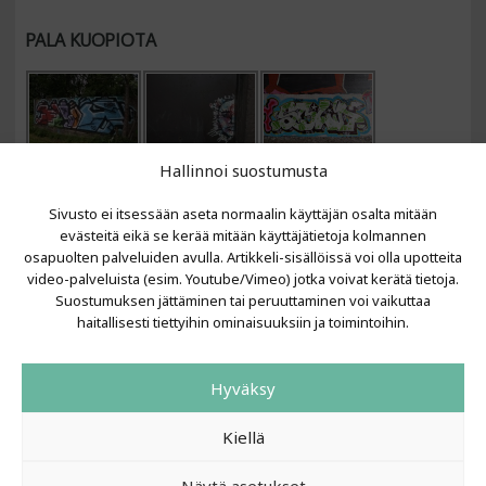
PALA KUOPIOTA
Hallinnoi suostumusta
Sivusto ei itsessään aseta normaalin käyttäjän osalta mitään
evästeitä eikä se kerää mitään käyttäjätietoja kolmannen
osapuolten palveluiden avulla. Artikkeli-sisällöissä voi olla upotteita
video-palveluista (esim. Youtube/Vimeo) jotka voivat kerätä tietoja.
VIIMEISIMMÄT ARTIKKELIT
Suostumuksen jättäminen tai peruuttaminen voi vaikuttaa
haitallisesti tiettyihin ominaisuuksiin ja toimintoihin.
Kujalla 2026
LAINIT 2025: Tarhapäivä
Hyväksy
Kujalla 2025
Urbaani Zine
Kiellä
Näytä asetukset