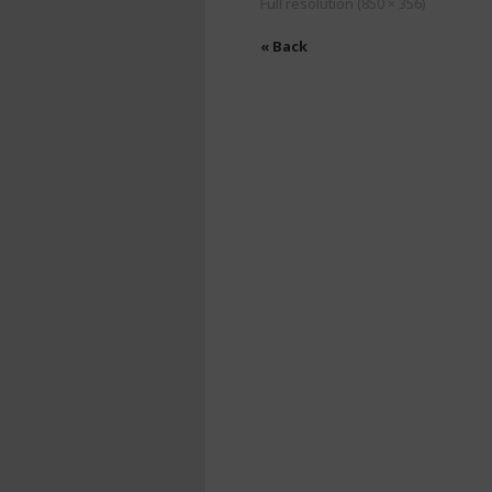
Full resolution (850 × 356)
« Back