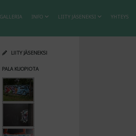
GALLERIA
INFO
LIITY JÄSENEKSI
YHTEYS
LIITY JÄSENEKSI
PALA KUOPIOTA