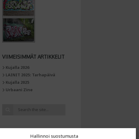
VIIMEISIMMÄT ARTIKKELIT
Kujalla 2026
LAINIT 2025: Tarhapäivä
Kujalla 2025
Urbaani Zine
Hallinnoi suostumusta