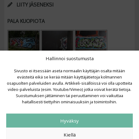
LIITY JÄSENEKSI
PALA KUOPIOTA
Hallinnoi suostumusta
Sivusto ei itsessään aseta normaalin käyttäjän osalta mitään
evästeitä eikä se kerää mitään käyttäjätietoja kolmannen
osapuolten palveluiden avulla. Artikkeli-sisällöissä voi olla upotteita
video-palveluista (esim. Youtube/Vimeo) jotka voivat kerätä tietoja.
VIIMEISIMMÄT ARTIKKELIT
Suostumuksen jättäminen tai peruuttaminen voi vaikuttaa
haitallisesti tiettyihin ominaisuuksiin ja toimintoihin.
Kujalla 2026
LAINIT 2025: Tarhapäivä
Hyväksy
Kujalla 2025
Urbaani Zine
Kiellä