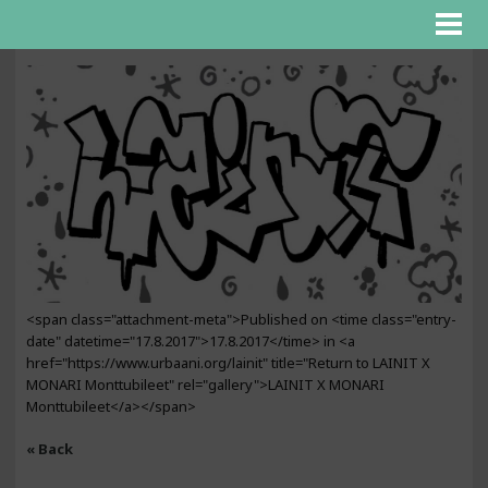
<span class="attachment-meta">Published on <time class="entry-
date" datetime="17.8.2017">17.8.2017</time> in <a
href="https://www.urbaani.org/lainit" title="Return to LAINIT X
MONARI Monttubileet" rel="gallery">LAINIT X MONARI
Monttubileet</a></span>
« Back