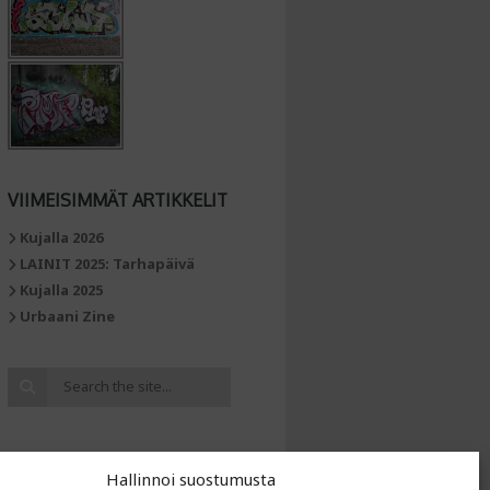
VIIMEISIMMÄT ARTIKKELIT
Kujalla 2026
LAINIT 2025: Tarhapäivä
Kujalla 2025
Urbaani Zine
Hallinnoi suostumusta