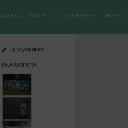
GALLERIA
INFO
LIITY JÄSENEKSI
YHTEYS
LIITY JÄSENEKSI
PALA KUOPIOTA