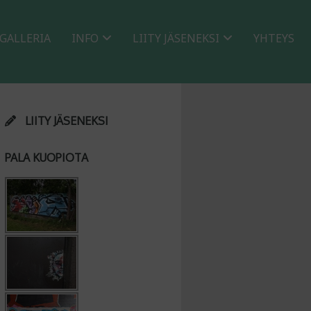
GALLERIA
INFO
LIITY JÄSENEKSI
YHTEYS
LIITY JÄSENEKSI
PALA KUOPIOTA