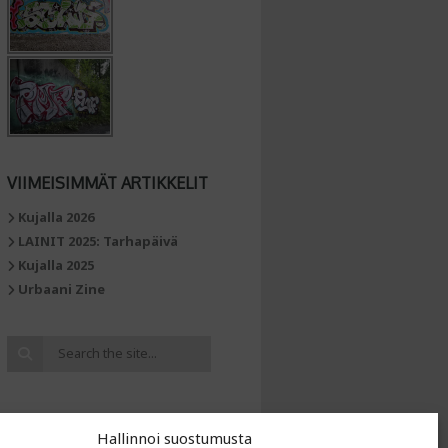
VIIMEISIMMÄT ARTIKKELIT
Kujalla 2026
LAINIT 2025: Tarhapäivä
Kujalla 2025
Urbaani Zine
Hallinnoi suostumusta