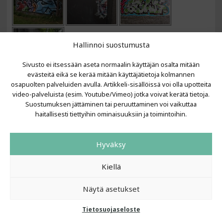
Hallinnoi suostumusta
Sivusto ei itsessään aseta normaalin käyttäjän osalta mitään
evästeitä eikä se kerää mitään käyttäjätietoja kolmannen
osapuolten palveluiden avulla. Artikkeli-sisällöissä voi olla upotteita
VIIMEISIMMÄT ARTIKKELIT
video-palveluista (esim. Youtube/Vimeo) jotka voivat kerätä tietoja.
Suostumuksen jättäminen tai peruuttaminen voi vaikuttaa
Kujalla 2026
haitallisesti tiettyihin ominaisuuksiin ja toimintoihin.
LAINIT 2025: Tarhapäivä
Kujalla 2025
Urbaani Zine
Hyväksy
Kiellä
Näytä asetukset
Tietosuojaseloste