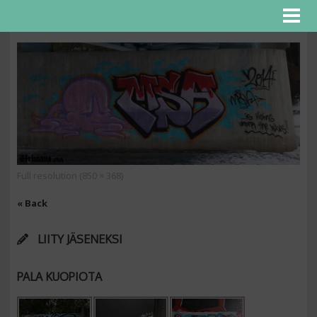
Full resolution (850 × 368)
« Back
LIITY JÄSENEKSI
PALA KUOPIOTA