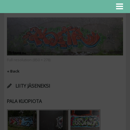
Full resolution (850 × 278)
« Back
LIITY JÄSENEKSI
PALA KUOPIOTA