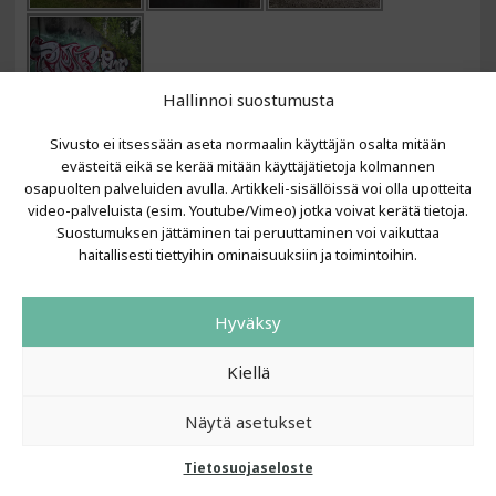
Hallinnoi suostumusta
Sivusto ei itsessään aseta normaalin käyttäjän osalta mitään
VIIMEISIMMÄT ARTIKKELIT
evästeitä eikä se kerää mitään käyttäjätietoja kolmannen
osapuolten palveluiden avulla. Artikkeli-sisällöissä voi olla upotteita
Kujalla 2026
video-palveluista (esim. Youtube/Vimeo) jotka voivat kerätä tietoja.
LAINIT 2025: Tarhapäivä
Suostumuksen jättäminen tai peruuttaminen voi vaikuttaa
Kujalla 2025
haitallisesti tiettyihin ominaisuuksiin ja toimintoihin.
Urbaani Zine
Hyväksy
Kiellä
Näytä asetukset
Tietosuojaseloste