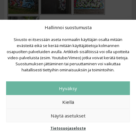
Hallinnoi suostumusta
Sivusto ei itsessään aseta normaalin käyttäjän osalta mitään
evästeitä eikä se kerää mitään käyttäjätietoja kolmannen
osapuolten palveluiden avulla. Artikkeli-sisällöissä voi olla upotteita
VIIMEISIMMÄT ARTIKKELIT
video-palveluista (esim. Youtube/Vimeo) jotka voivat kerätä tietoja.
Suostumuksen jättäminen tai peruuttaminen voi vaikuttaa
Kujalla 2026
haitallisesti tiettyihin ominaisuuksiin ja toimintoihin.
LAINIT 2025: Tarhapäivä
Kujalla 2025
Urbaani Zine
Hyväksy
Kiellä
Näytä asetukset
Tietosuojaseloste