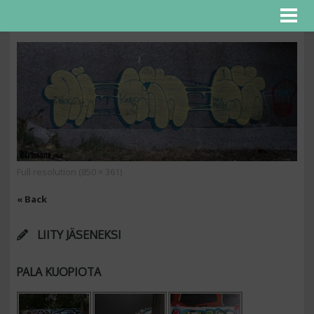
Full resolution (850 × 361)
« Back
LIITY JÄSENEKSI
PALA KUOPIOTA