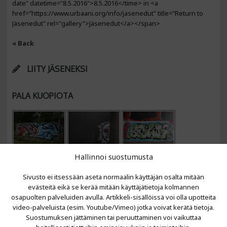
date" datetime="8.5.2016">8.5.2016</time> in <a
href="https://www.urbaani.org/info/jasenedut" title="Return to
Jäsenedut" rel="gallery">Jäsenedut</a></span>
« Back
LIITY JÄSENEKSI
PALA KUOPIOTA
Hallinnoi suostumusta
Sivusto ei itsessään aseta normaalin käyttäjän osalta mitään
evästeitä eikä se kerää mitään käyttäjätietoja kolmannen
osapuolten palveluiden avulla. Artikkeli-sisällöissä voi olla upotteita
video-palveluista (esim. Youtube/Vimeo) jotka voivat kerätä tietoja.
VIIMEISIMMÄT ARTIKKELIT
Suostumuksen jättäminen tai peruuttaminen voi vaikuttaa