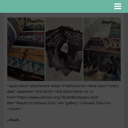
<span class="attachment-meta">Published on <time class="entry-
date" datetime="10.8.2024">10.8.2024</time> in <a
href="https://www.urbaani.org/2024/08/urbaani-zine"
title="Return to Urbaani Zine" rel="gallery">Urbaani Zine</a>
</span>
« Back