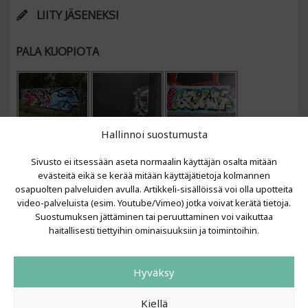
LIITY JÄSENEKSI
PALA KUOPIOTA
Hallinnoi suostumusta
Sivusto ei itsessään aseta normaalin käyttäjän osalta mitään
evästeitä eikä se kerää mitään käyttäjätietoja kolmannen
osapuolten palveluiden avulla. Artikkeli-sisällöissä voi olla upotteita
video-palveluista (esim. Youtube/Vimeo) jotka voivat kerätä tietoja.
VIIMEISIMMÄT ARTIKKELIT
Suostumuksen jättäminen tai peruuttaminen voi vaikuttaa
haitallisesti tiettyihin ominaisuuksiin ja toimintoihin.
Kujalla 2026
LAINIT 2025: Tarhapäivä
Hyväksy
Kujalla 2025
Urbaani Zine
Kiellä