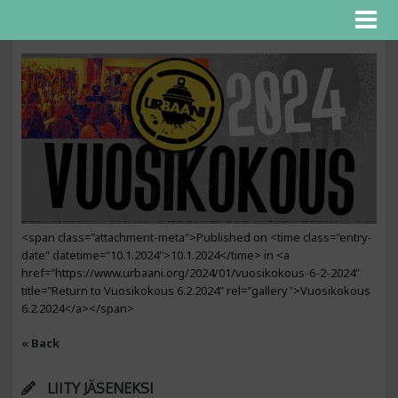
<span class="attachment-meta">Published on <time class="entry-
date" datetime="10.1.2024">10.1.2024</time> in <a
href="https://www.urbaani.org/2024/01/vuosikokous-6-2-2024"
title="Return to Vuosikokous 6.2.2024" rel="gallery">Vuosikokous
6.2.2024</a></span>
« Back
LIITY JÄSENEKSI