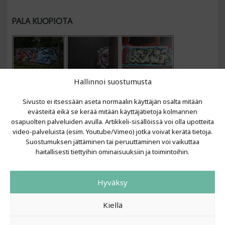
PALA KUOPIOTA
Hallinnoi suostumusta
Sivusto ei itsessään aseta normaalin käyttäjän osalta mitään
evästeitä eikä se kerää mitään käyttäjätietoja kolmannen
osapuolten palveluiden avulla. Artikkeli-sisällöissä voi olla upotteita
video-palveluista (esim. Youtube/Vimeo) jotka voivat kerätä tietoja.
VIIMEISIMMÄT ARTIKKELIT
Suostumuksen jättäminen tai peruuttaminen voi vaikuttaa
haitallisesti tiettyihin ominaisuuksiin ja toimintoihin.
Kujalla 2026
LAINIT 2025: Tarhapäivä
Hyväksy
Kujalla 2025
Urbaani Zine
Kiellä