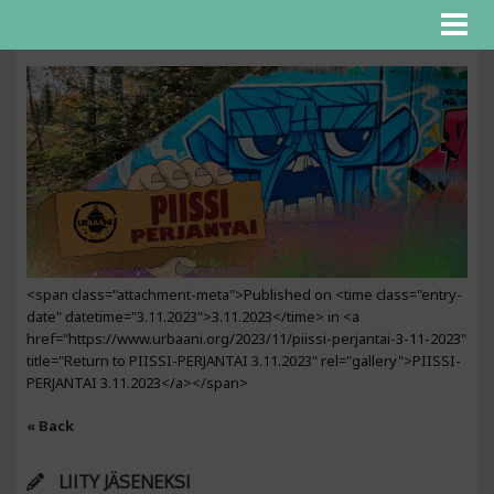
<span class="attachment-meta">Published on <time class="entry-
date" datetime="3.11.2023">3.11.2023</time> in <a
href="https://www.urbaani.org/2023/11/piissi-perjantai-3-11-2023"
title="Return to PIISSI-PERJANTAI 3.11.2023" rel="gallery">PIISSI-
PERJANTAI 3.11.2023</a></span>
« Back
LIITY JÄSENEKSI