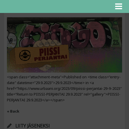
<span class="attachment-meta">Published on <time class="entry-
date" datetime="29.9.2023">29.9.2023</time> in <a
href="https://www.urbaani.org/2023/09/piissi-perjantai-29-9-2023"
title="Return to PIISSI-PERJANTAI 29.9.2023" rel="gallery">PIISSI-
PERJANTAI 29.9.2023</a></span>
« Back
LIITY JÄSENEKSI