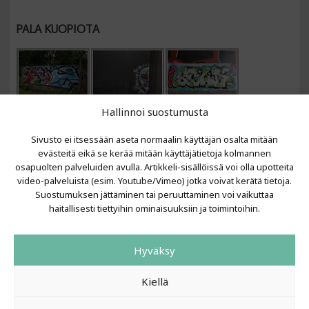
PALA KUOPIOTA
Hallinnoi suostumusta
Sivusto ei itsessään aseta normaalin käyttäjän osalta mitään
evästeitä eikä se kerää mitään käyttäjätietoja kolmannen
osapuolten palveluiden avulla. Artikkeli-sisällöissä voi olla upotteita
video-palveluista (esim. Youtube/Vimeo) jotka voivat kerätä tietoja.
VIIMEISIMMÄT ARTIKKELIT
Suostumuksen jättäminen tai peruuttaminen voi vaikuttaa
haitallisesti tiettyihin ominaisuuksiin ja toimintoihin.
Kujalla 2026
LAINIT 2025: Tarhapäivä
Hyväksy
Kujalla 2025
Urbaani Zine
Kiellä