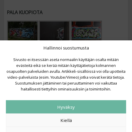
PALA KUOPIOTA
Hallinnoi suostumusta
Sivusto ei itsessään aseta normaalin käyttäjän osalta mitään
evästeitä eikä se kerää mitään käyttäjätietoja kolmannen
osapuolten palveluiden avulla. Artikkeli-sisällöissä voi olla upotteita
video-palveluista (esim. Youtube/Vimeo) jotka voivat kerätä tietoja.
VIIMEISIMMÄT ARTIKKELIT
Suostumuksen jättäminen tai peruuttaminen voi vaikuttaa
haitallisesti tiettyihin ominaisuuksiin ja toimintoihin.
Kujalla 2026
LAINIT 2025: Tarhapäivä
Hyväksy
Kujalla 2025
Urbaani Zine
Kiellä