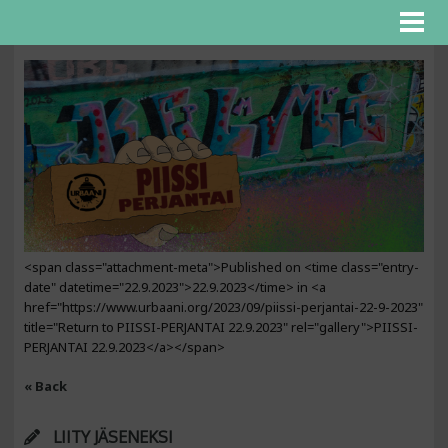
<span class="attachment-meta">Published on <time class="entry-
date" datetime="22.9.2023">22.9.2023</time> in <a
href="https://www.urbaani.org/2023/09/piissi-perjantai-22-9-2023"
title="Return to PIISSI-PERJANTAI 22.9.2023" rel="gallery">PIISSI-
PERJANTAI 22.9.2023</a></span>
« Back
LIITY JÄSENEKSI