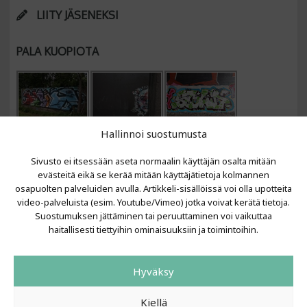
LIITY JÄSENEKSI
PALA KUOPIOTA
Hallinnoi suostumusta
Sivusto ei itsessään aseta normaalin käyttäjän osalta mitään
evästeitä eikä se kerää mitään käyttäjätietoja kolmannen
osapuolten palveluiden avulla. Artikkeli-sisällöissä voi olla upotteita
video-palveluista (esim. Youtube/Vimeo) jotka voivat kerätä tietoja.
VIIMEISIMMÄT ARTIKKELIT
Suostumuksen jättäminen tai peruuttaminen voi vaikuttaa
haitallisesti tiettyihin ominaisuuksiin ja toimintoihin.
Kujalla 2026
LAINIT 2025: Tarhapäivä
Hyväksy
Kujalla 2025
Urbaani Zine
Kiellä