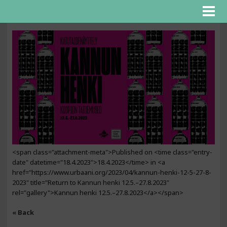
<span class="attachment-meta">Published on <time class="entry-
date" datetime="18.4.2023">18.4.2023</time> in <a
href="https://www.urbaani.org/2023/04/kannun-henki-12-5-27-8-
2023" title="Return to Kannun henki 12.5.–27.8.2023"
rel="gallery">Kannun henki 12.5.–27.8.2023</a></span>
« Back