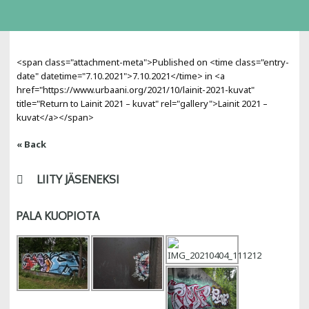
<span class="attachment-meta">Published on <time class="entry-
date" datetime="7.10.2021">7.10.2021</time> in <a
href="https://www.urbaani.org/2021/10/lainit-2021-kuvat"
title="Return to Lainit 2021 – kuvat" rel="gallery">Lainit 2021 –
kuvat</a></span>
« Back
LIITY JÄSENEKSI
PALA KUOPIOTA