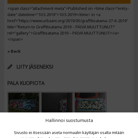
<span class="attachment-meta">Published on <time class="entry-
date" datetime="10.5.2019">10.5.2019</time> in <a
href="https://www.urbaani.org/2019/05/graffitisatama-27-6-2019"
title="Return to Graffitisatama 2019 – PÄIVÄ MUUTTUNUT!"
rel="gallery">Graffitisatama 2019 – PÄIVÄ MUUTTUNUT!</a>
</span>
« Back
LIITY JÄSENEKSI
PALA KUOPIOTA
Hallinnoi suostumusta
Sivusto ei itsessään aseta normaalin käyttäjän osalta mitään