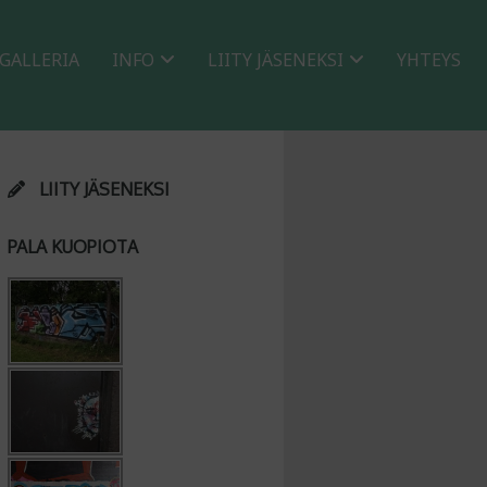
GALLERIA
INFO
LIITY JÄSENEKSI
YHTEYS
LIITY JÄSENEKSI
PALA KUOPIOTA