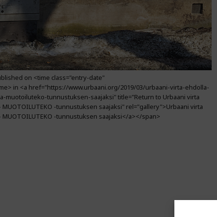
lished on <time class="entry-date"
me> in <a href="https://www.urbaani.org/2019/03/urbaani-virta-ehdolla-
-muotoiluteko-tunnustuksen-saajaksi" title="Return to Urbaani virta
MUOTOILUTEKO -tunnustuksen saajaksi" rel="gallery">Urbaani virta
– MUOTOILUTEKO -tunnustuksen saajaksi</a></span>