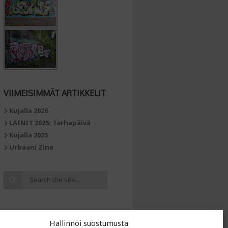
VIIMEISIMMÄT ARTIKKELIT
Kujalla 2026
LAINIT 2025: Tarhapäivä
Kujalla 2025
Urbaani Zine
Hallinnoi suostumusta