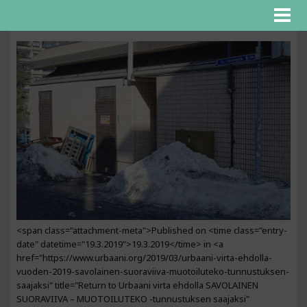
<span class="attachment-meta">Published on <time class="entry-
date" datetime="19.3.2019">19.3.2019</time> in <a
href="https://www.urbaani.org/2019/03/urbaani-virta-ehdolla-
vuoden-2019-savolainen-suoraviiva-muotoiluteko-tunnustuksen-
saajaksi" title="Return to Urbaani virta ehdolla SAVOLAINEN
SUORAVIIVA – MUOTOILUTEKO -tunnustuksen saajaksi"