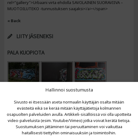
rel="gallery">Urbaani virta ehdolla SAVOLAINEN SUORAVIIVA –
MUOTOILUTEKO -tunnustuksen saajaksi</a></span>
« Back
LIITY JÄSENEKSI
PALA KUOPIOTA
Hallinnoi suostumusta
Sivusto ei itsessään aseta normaalin käyttäjän osalta mitään
evästeitä eikä se kerää mitään käyttäjätietoja kolmannen
osapuolten palveluiden avulla. Artikkeli-sisällöissä voi olla upotteita
video-palveluista (esim. Youtube/Vimeo) jotka voivat kerätä tietoja.
VIIMEISIMMÄT ARTIKKELIT
Suostumuksen jättäminen tai peruuttaminen voi vaikuttaa
haitallisesti tiettyihin ominaisuuksiin ja toimintoihin.
Kujalla 2026