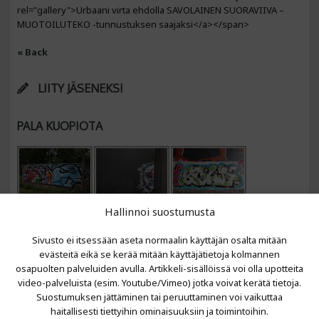
rel="gallery">Urbaani virta ehdolla SAVOLAINEN SUORAVIIVA –
MUOTOILUTEKO -tunnustuksen saajaksi</a></span>
« Back
LIITY JÄSENEKSI
PALA KUOPIOTA
Hallinnoi suostumusta
Sivusto ei itsessään aseta normaalin käyttäjän osalta mitään
evästeitä eikä se kerää mitään käyttäjätietoja kolmannen
osapuolten palveluiden avulla. Artikkeli-sisällöissä voi olla upotteita
video-palveluista (esim. Youtube/Vimeo) jotka voivat kerätä tietoja.
VIIMEISIMMÄT ARTIKKELIT
Suostumuksen jättäminen tai peruuttaminen voi vaikuttaa
haitallisesti tiettyihin ominaisuuksiin ja toimintoihin.