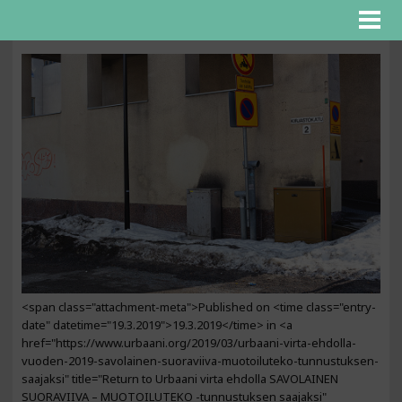
<span class="attachment-meta">Published on <time class="entry-
date" datetime="19.3.2019">19.3.2019</time> in <a
href="https://www.urbaani.org/2019/03/urbaani-virta-ehdolla-
vuoden-2019-savolainen-suoraviiva-muotoiluteko-tunnustuksen-
saajaksi" title="Return to Urbaani virta ehdolla SAVOLAINEN
SUORAVIIVA – MUOTOILUTEKO -tunnustuksen saajaksi"