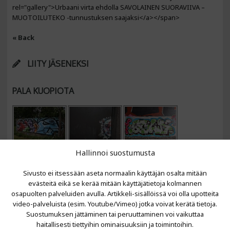
rel="gallery">Urbaani virta ehdolla SAVOLAINEN SUORAVIIVA –
MUOTOILUTEKO -tunnustuksen saajaksi</a></span>
« Back
LIITY JÄSENEKSI
PALA KUOPIOTA
Hallinnoi suostumusta
Sivusto ei itsessään aseta normaalin käyttäjän osalta mitään
evästeitä eikä se kerää mitään käyttäjätietoja kolmannen
osapuolten palveluiden avulla. Artikkeli-sisällöissä voi olla upotteita
video-palveluista (esim. Youtube/Vimeo) jotka voivat kerätä tietoja.
VIIMEISIMMÄT ARTIKKELIT
Suostumuksen jättäminen tai peruuttaminen voi vaikuttaa
haitallisesti tiettyihin ominaisuuksiin ja toimintoihin.