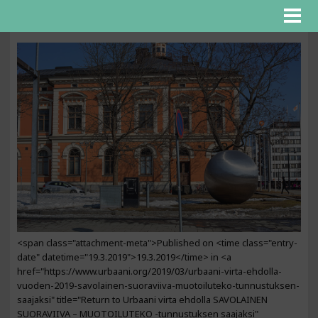
<span class="attachment-meta">Published on <time class="entry-
date" datetime="19.3.2019">19.3.2019</time> in <a
href="https://www.urbaani.org/2019/03/urbaani-virta-ehdolla-
vuoden-2019-savolainen-suoraviiva-muotoiluteko-tunnustuksen-
saajaksi" title="Return to Urbaani virta ehdolla SAVOLAINEN
SUORAVIIVA – MUOTOILUTEKO -tunnustuksen saajaksi"