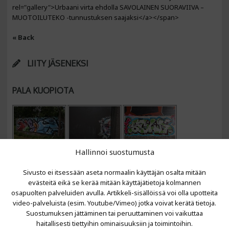
rel="gallery">Urbaani virta ehdolla SAVOLAINEN SUORAVIIVA –
MUOTOILUTEKO -tunnustuksen saajaksi</a></span>
« Back
LIITY JÄSENEKSI
PALA KUOPIOTA
Hallinnoi suostumusta
Sivusto ei itsessään aseta normaalin käyttäjän osalta mitään
evästeitä eikä se kerää mitään käyttäjätietoja kolmannen
osapuolten palveluiden avulla. Artikkeli-sisällöissä voi olla upotteita
video-palveluista (esim. Youtube/Vimeo) jotka voivat kerätä tietoja.
VIIMEISIMMÄT ARTIKKELIT
Suostumuksen jättäminen tai peruuttaminen voi vaikuttaa
haitallisesti tiettyihin ominaisuuksiin ja toimintoihin.