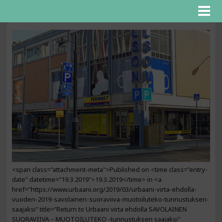
<span class="attachment-meta">Published on <time class="entry-
date" datetime="19.3.2019">19.3.2019</time> in <a
href="https://www.urbaani.org/2019/03/urbaani-virta-ehdolla-
vuoden-2019-savolainen-suoraviiva-muotoiluteko-tunnustuksen-
saajaksi" title="Return to Urbaani virta ehdolla SAVOLAINEN
SUORAVIIVA – MUOTOILUTEKO -tunnustuksen saajaksi"